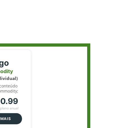
igo
odity
dividual)
 conteúdo
ommodity;
70.99
plano anual
 MAIS