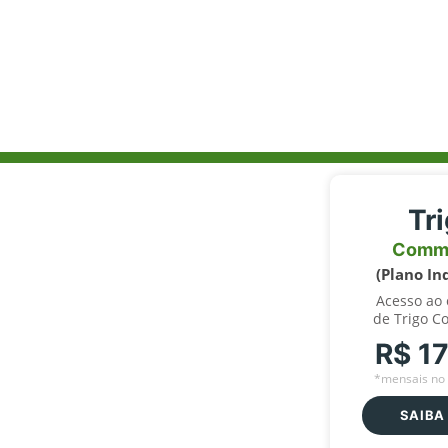
Tr
Comm
(Plano In
Acesso ao
de Trigo C
R$ 1
*mensais no 
SAIBA