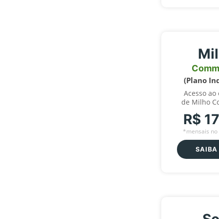
Mi
Comm
(Plano In
Acesso ao
de Milho C
R$ 1
*mensais no 
SAIBA