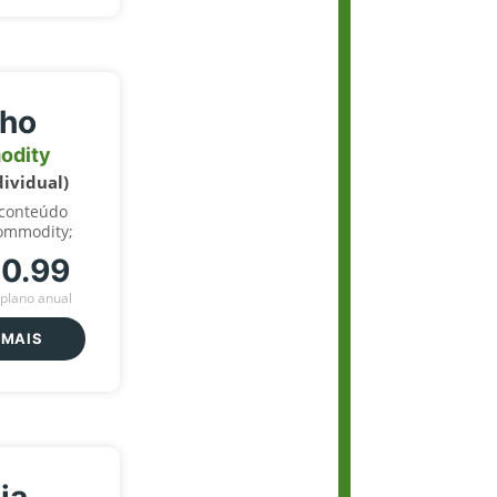
lho
odity
dividual)
 conteúdo
ommodity;
70.99
plano anual
 MAIS