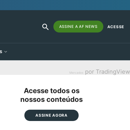
SEARCH
Search
ASSINE A AF NEWS
ACESSE
BUTTON
for:
S
por TradingView
Mercados
Acesse todos os
nossos conteúdos
ASSINE AGORA