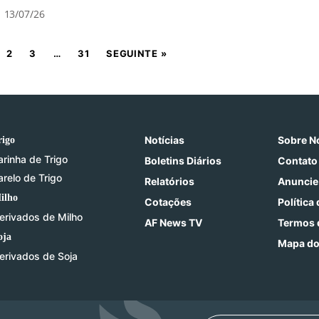
13/07/26
2
3
…
31
SEGUINTE »
Notícias
Sobre N
rigo
arinha de Trigo
Boletins Diários
Contato
arelo de Trigo
Relatórios
Anuncie
ilho
Cotações
Política
erivados de Milho
AF News TV
Termos 
oja
Mapa do
erivados de Soja