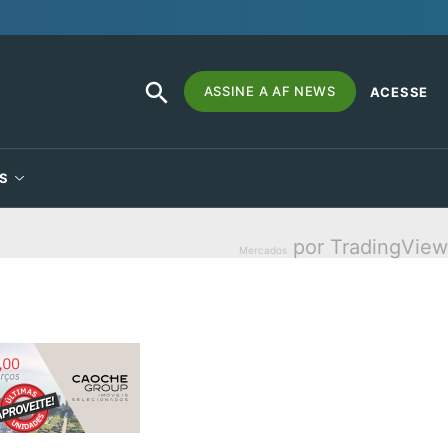
SEARCH
Search
ASSINE A AF NEWS
ACESSE
BUTTON
for:
S
por TradingView
Mercados