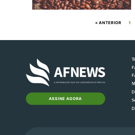
« ANTERIOR
1
T
F
F
M
D
ASSINE AGORA
S
D