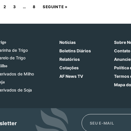
2
3
…
8
SEGUINTE »
Notícias
Sobre N
rigo
arinha de Trigo
Boletins Diários
Contato
arelo de Trigo
Relatórios
Anuncie
ilho
Cotações
Política
erivados de Milho
AF News TV
Termos 
oja
Mapa do
erivados de Soja
sletter