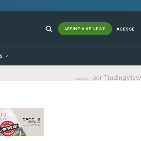
SEARCH
Search
ASSINE A AF NEWS
ACESSE
BUTTON
for:
S
por TradingView
Mercados