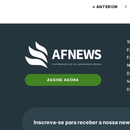
« ANTERIOR
1
T
F
F
M
D
ASSINE AGORA
S
D
Inscreva-se para receber a nossa new