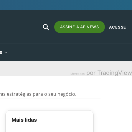
SEARCH
Search
ASSINE A AF NEWS
ACESSE
BUTTON
for:
S
por TradingView
Mercados
 estratégias para o seu negócio.
Mais lidas