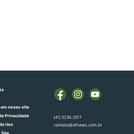
ós
 em nosso site
 de Privacidade
(41) 3236-2017
de Uso
contato@afnews.com.br
 Site