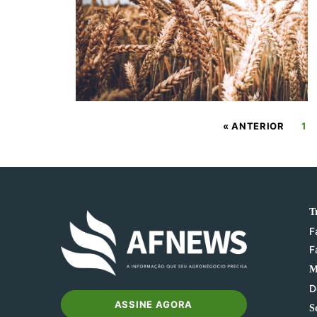
« ANTERIOR
1
T
F
F
M
D
ASSINE AGORA
S