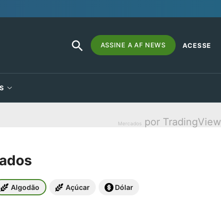
SEARCH
Search
ASSINE A AF NEWS
ACESSE
BUTTON
for:
S
por TradingView
Mercados
cados
Algodão
Açúcar
Dólar