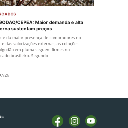
RCADOS
GODÃO/CEPEA: Maior demanda e alta
terna sustentam preços
nte da maior presença de compradores no
t e das valorizações externas, as cotações
algodão em pluma seguem firmes no
cado brasileiro. Segundo
07/26
ós