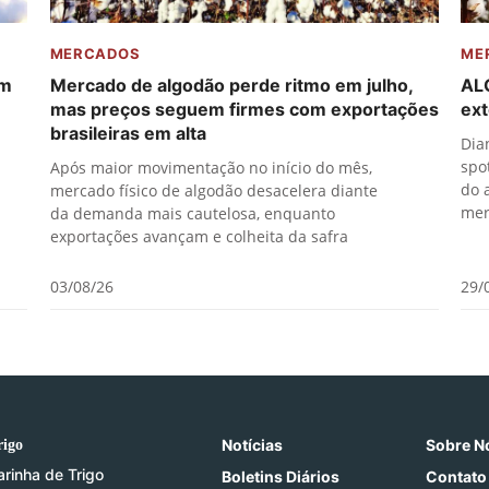
MERCADOS
ME
em
Mercado de algodão perde ritmo em julho,
AL
mas preços seguem firmes com exportações
ex
brasileiras em alta
Dia
spo
Após maior movimentação no início do mês,
do 
mercado físico de algodão desacelera diante
mer
da demanda mais cautelosa, enquanto
exportações avançam e colheita da safra
03/08/26
29/
Notícias
Sobre N
rigo
arinha de Trigo
Boletins Diários
Contato