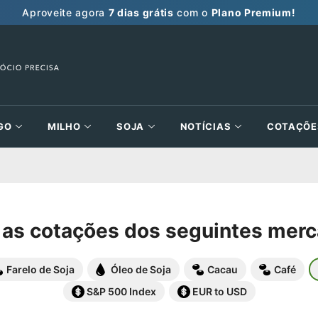
Aproveite agora
7 dias grátis
com o
Plano Premium!
GO
MILHO
SOJA
NOTÍCIAS
COTAÇÕE
 as cotações dos seguintes mer
Farelo de Soja
Óleo de Soja
Cacau
Café
S&P 500 Index
EUR to USD