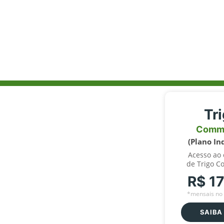
Tr
Comm
(Plano In
Acesso ao
de Trigo C
R$ 1
*mensais no 
SAIBA