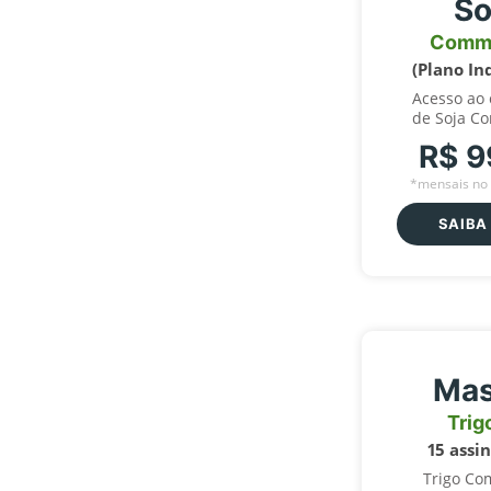
So
Comm
(Plano In
Acesso ao
de Soja C
R$ 9
*mensais no 
SAIBA
Mas
Trig
15 assi
Trigo Co