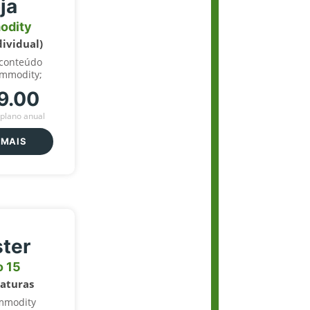
ja
odity
dividual)
 conteúdo
ommodity;
9.00
plano anual
 MAIS
ter
o 15
naturas
mmodity