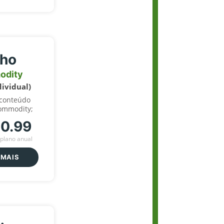
lho
odity
dividual)
 conteúdo
ommodity;
70.99
plano anual
 MAIS