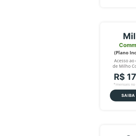
Mi
Comm
(Plano In
Acesso ao
de Milho C
R$ 1
*mensais no 
SAIBA