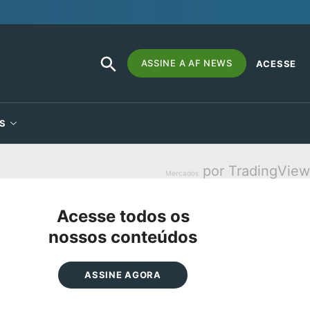
SEARCH
Search
ASSINE A AF NEWS
ACESSE
BUTTON
for:
S
por TradingView
Mercados
Acesse todos os
nossos conteúdos
ASSINE AGORA