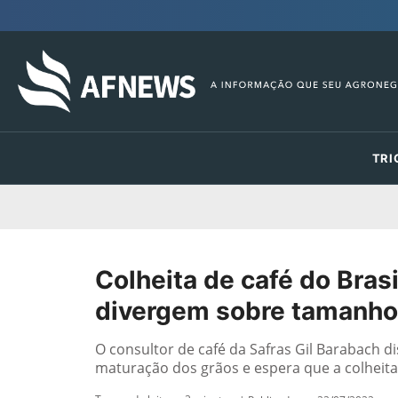
TRI
Colheita de café do Bras
divergem sobre tamanho 
O consultor de café da Safras Gil Barabach d
maturação dos grãos e espera que a colheit