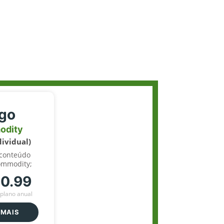
igo
odity
dividual)
 conteúdo
ommodity;
70.99
plano anual
 MAIS