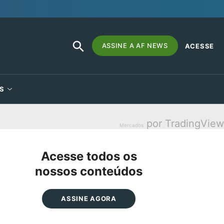
SEARCH
Search
ASSINE A AF NEWS
ACESSE
BUTTON
for:
S
por TradingView
Mercados
Acesse todos os
nossos conteúdos
ASSINE AGORA