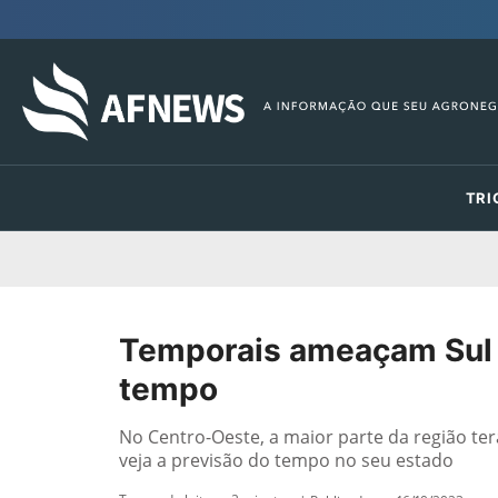
TRI
Temporais ameaçam Sul e
tempo
No Centro-Oeste, a maior parte da região te
veja a previsão do tempo no seu estado