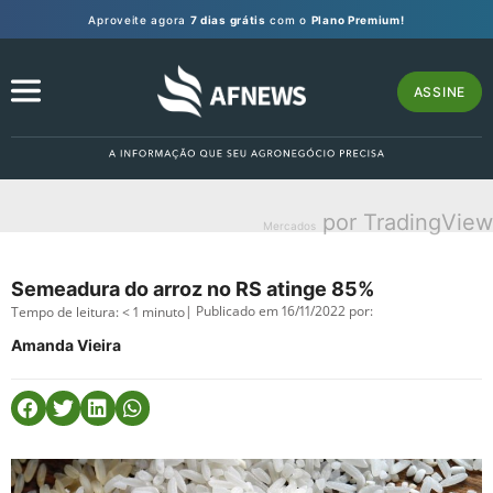
Aproveite agora
7 dias grátis
com o
Plano Premium!
ASSINE
por TradingView
Mercados
Semeadura do arroz no RS atinge 85%
| Publicado em 16/11/2022 por:
Tempo de leitura:
< 1
minuto
Amanda Vieira