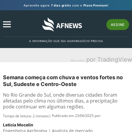
Aproveite agora
7 dias grátis
com o
Plano Premium!
ASSINE
por TradingView
Mercados
Semana começa com chuva e ventos fortes no
Sul, Sudeste e Centro-Oeste
No Rio Grande do Sul, onde diversas cidades foram
afetadas pelo clima nos últimos dias, a precipitação
pode continuar em algumas regiões.
| Publicado em 23/06/2025 por:
Tempo de leitura:
2
minutos
Leticia Mocelin
Engenheira Agrônoma | Analista de mercado