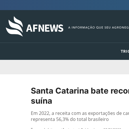
TRI
Santa Catarina bate rec
suína
Em 2022, a receita com as exportações de carn
representa 56,3% do total brasileiro