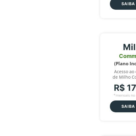
SAIBA
Mi
Comm
(Plano In
Acesso ao
de Milho C
R$ 1
*mensais no 
SAIBA