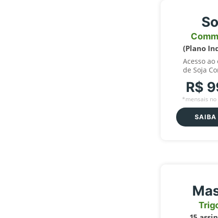
So
Comm
(Plano In
Acesso ao
de Soja C
R$ 9
*mensais no 
SAIBA
Mas
Trig
15 assi