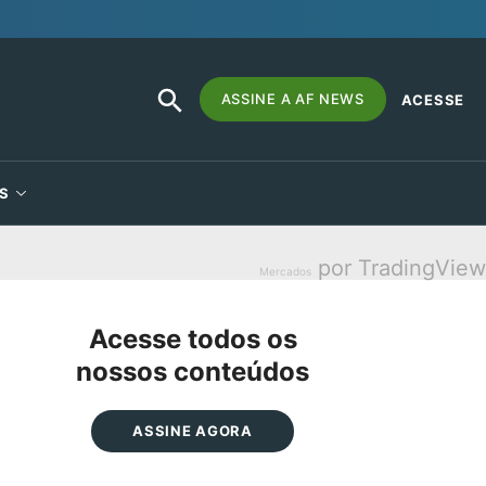
SEARCH
Search
ASSINE A AF NEWS
ACESSE
BUTTON
for:
S
por TradingView
Mercados
Acesse todos os
nossos conteúdos
ASSINE AGORA