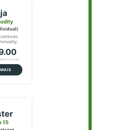
ja
odity
dividual)
 conteúdo
ommodity;
9.00
plano anual
 MAIS
ter
o 15
naturas