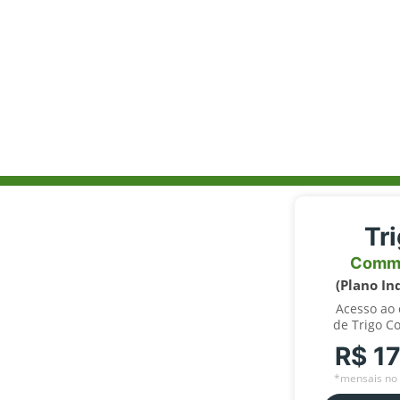
Tr
Comm
(Plano In
Acesso ao
de Trigo C
R$ 1
*mensais no 