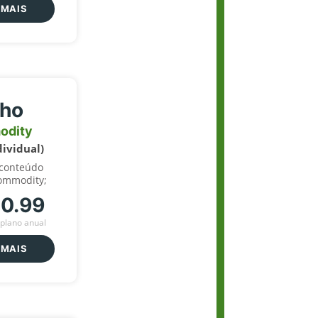
 MAIS
lho
odity
dividual)
 conteúdo
ommodity;
70.99
plano anual
 MAIS