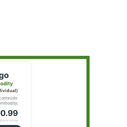
igo
odity
dividual)
 conteúdo
ommodity;
70.99
plano anual