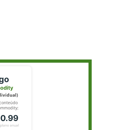
igo
odity
dividual)
 conteúdo
ommodity;
70.99
plano anual