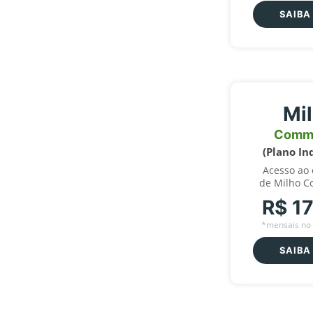
SAIBA
Mi
Comm
(Plano In
Acesso ao
de Milho C
R$ 1
*mensais no 
SAIBA