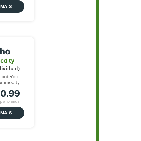
 MAIS
lho
odity
dividual)
 conteúdo
ommodity;
70.99
plano anual
 MAIS