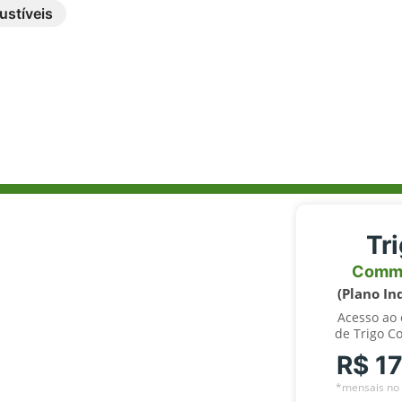
stíveis
Tr
Comm
(Plano In
Acesso ao
de Trigo C
R$ 1
*mensais no 