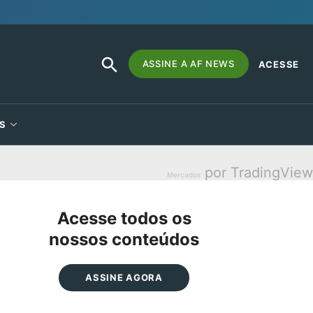
SEARCH
Search
ASSINE A AF NEWS
ACESSE
BUTTON
for:
S
por TradingView
Mercados
Acesse todos os
nossos conteúdos
ASSINE AGORA