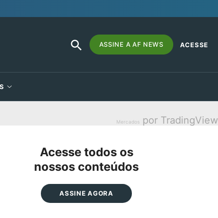
SEARCH
Search
ASSINE A AF NEWS
ACESSE
BUTTON
for:
S
por TradingView
Mercados
Acesse todos os
nossos conteúdos
ASSINE AGORA