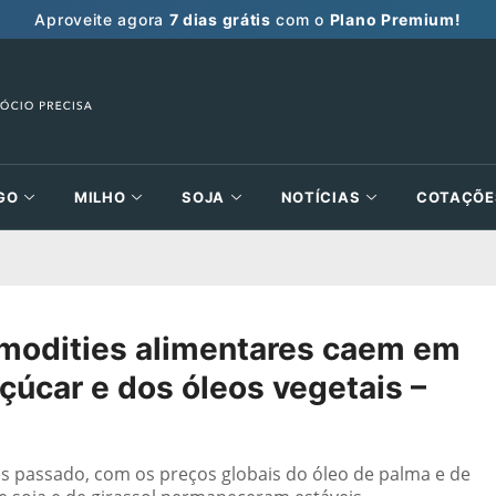
Aproveite agora
7 dias grátis
com o
Plano Premium!
GO
MILHO
SOJA
NOTÍCIAS
COTAÇÕE
modities alimentares caem em
açúcar e dos óleos vegetais –
s passado, com os preços globais do óleo de palma e de