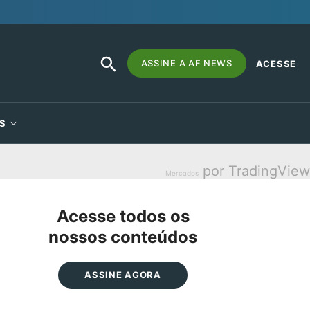
SEARCH
Search
ASSINE A AF NEWS
ACESSE
BUTTON
for:
S
por TradingView
Mercados
Acesse todos os
nossos conteúdos
ASSINE AGORA