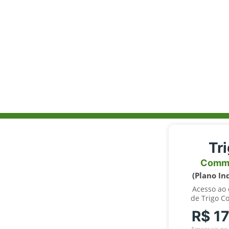
Tr
Comm
(Plano In
Acesso ao
de Trigo C
R$ 1
*mensais no 