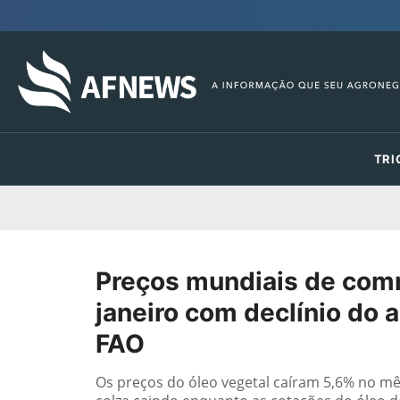
TRI
Preços mundiais de com
janeiro com declínio do 
FAO
Os preços do óleo vegetal caíram 5,6% no mê