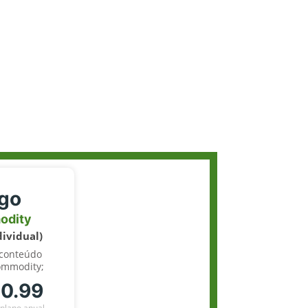
igo
odity
dividual)
 conteúdo
ommodity;
70.99
plano anual