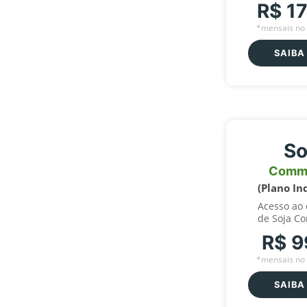
R$ 1
*mensais no 
SAIBA
So
Comm
(Plano In
Acesso ao
de Soja C
R$ 9
*mensais no 
SAIBA