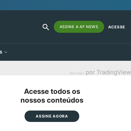
SEARCH
Search
ASSINE A AF NEWS
ACESSE
BUTTON
for:
S
por TradingView
Mercados
Acesse todos os
nossos conteúdos
ASSINE AGORA