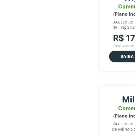
Comm
(Plano In
Acesso ao
de Trigo C
R$ 1
*mensais no 
SAIBA
Mi
Comm
(Plano In
Acesso ao
de Milho C