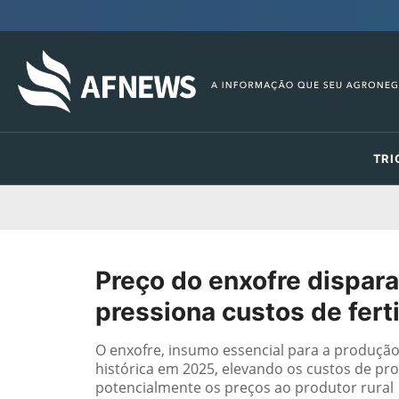
TRI
Preço do enxofre dispar
pressiona custos de fert
O enxofre, insumo essencial para a produção d
histórica em 2025, elevando os custos de pro
potencialmente os preços ao produtor rural