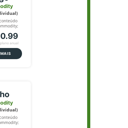
odity
dividual)
 conteúdo
ommodity;
70.99
plano anual
 MAIS
lho
odity
dividual)
 conteúdo
ommodity;