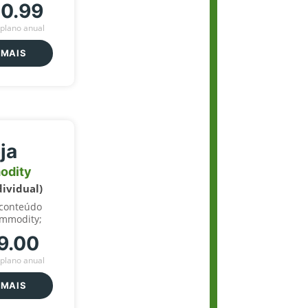
70.99
plano anual
 MAIS
ja
odity
dividual)
 conteúdo
ommodity;
9.00
plano anual
 MAIS