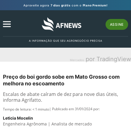
Aproveite agora
7 dias grátis
com o
Plano Premium!
ASSINE
por TradingView
Mercados
Preço do boi gordo sobe em Mato Grosso com
melhora no escoamento
Escalas de abate caíram de dez para nove dias úteis,
informa Agrifatto.
| Publicado em 31/01/2024 por:
Tempo de leitura:
< 1
minuto
Leticia Mocelin
Engenheira Agrônoma | Analista de mercado