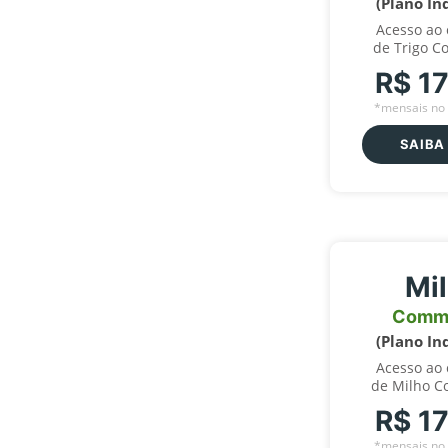
(Plano In
Acesso ao
de Trigo C
R$ 1
*mensais no 
SAIBA
Mi
Comm
(Plano In
Acesso ao
de Milho C
R$ 1
*mensais no 