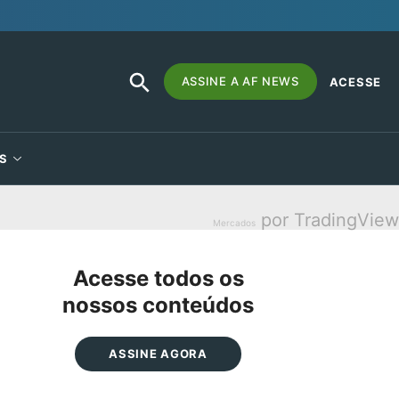
SEARCH
Search
ASSINE A AF NEWS
ACESSE
BUTTON
for:
S
por TradingView
Mercados
Acesse todos os
nossos conteúdos
ASSINE AGORA