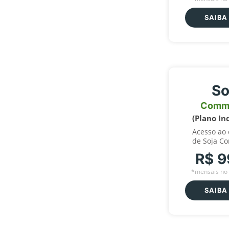
SAIBA
So
Comm
(Plano In
Acesso ao
de Soja C
R$ 9
*mensais no 
SAIBA