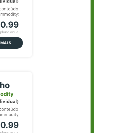
dividual)
 conteúdo
ommodity;
70.99
plano anual
 MAIS
lho
odity
dividual)
 conteúdo
ommodity;
70.99
plano anual