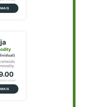
 MAIS
ja
odity
dividual)
 conteúdo
ommodity;
9.00
plano anual
 MAIS