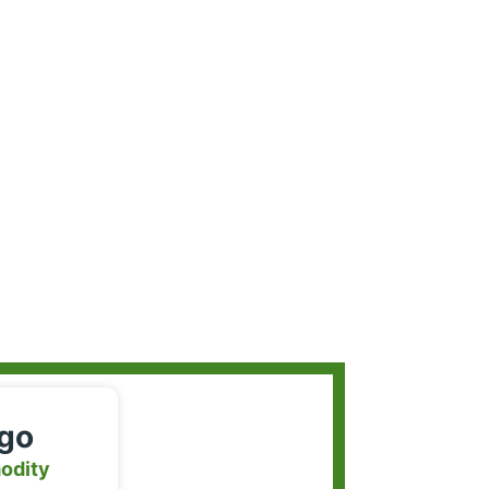
igo
odity