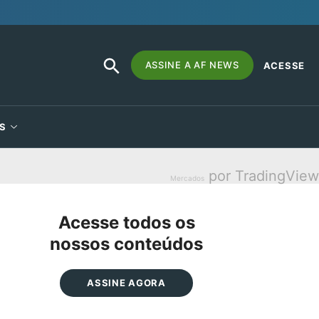
SEARCH
Search
ASSINE A AF NEWS
ACESSE
BUTTON
for:
S
por TradingView
Mercados
Acesse todos os
nossos conteúdos
ASSINE AGORA