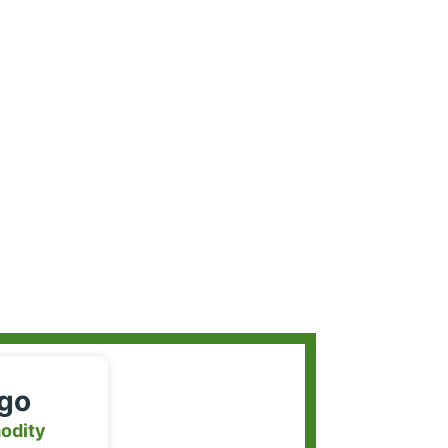
igo
odity