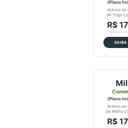
(Plano In
Acesso ao
de Trigo C
R$ 1
*mensais no 
SAIBA
Mi
Comm
(Plano In
Acesso ao
de Milho C
R$ 1