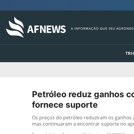
TRI
Petróleo reduz ganhos com
fornece suporte
Os preços do petróleo reduziram os ganhos an
mas continuaram a encontrar suporte no aper