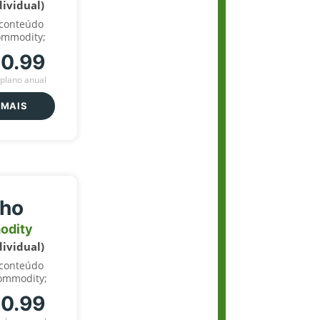
dividual)
 conteúdo
ommodity;
70.99
plano anual
 MAIS
lho
odity
dividual)
 conteúdo
ommodity;
70.99