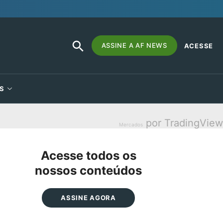
SEARCH
Search
ASSINE A AF NEWS
ACESSE
BUTTON
for:
S
por TradingView
Mercados
Acesse todos os
nossos conteúdos
ASSINE AGORA