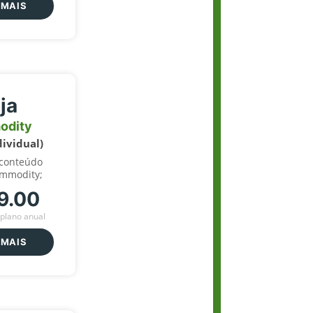
 MAIS
ja
odity
dividual)
 conteúdo
ommodity;
9.00
plano anual
 MAIS