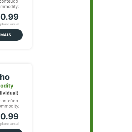
 conteúdo
ommodity;
70.99
plano anual
 MAIS
lho
odity
dividual)
 conteúdo
ommodity;
70.99
plano anual