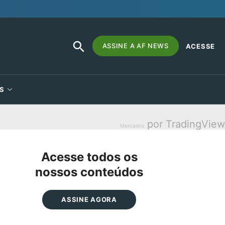
SEARCH
Search
ASSINE A AF NEWS
ACESSE
BUTTON
for:
S
por TradingView
Mercados
Acesse todos os
nossos conteúdos
ASSINE AGORA