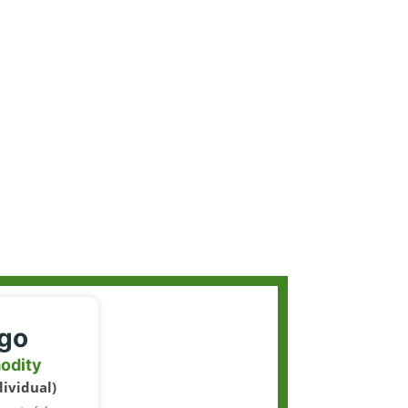
igo
odity
dividual)