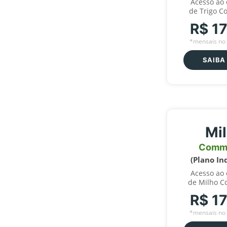
Acesso ao
de Trigo C
R$ 1
*mensais no 
SAIBA
Mi
Comm
(Plano In
Acesso ao
de Milho C
R$ 1
*mensais no 