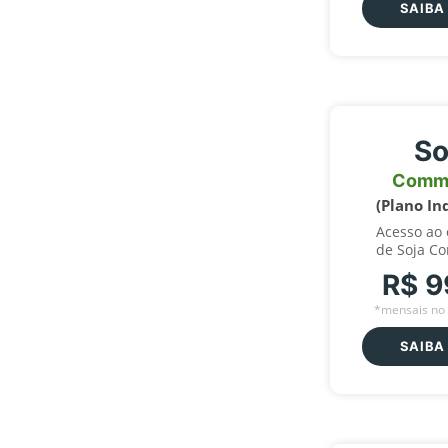
SAIBA
So
Comm
(Plano In
Acesso ao
de Soja C
R$ 9
*mensais no 
SAIBA