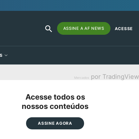
SEARCH
Search
ASSINE A AF NEWS
ACESSE
BUTTON
for:
S
por TradingView
Mercados
Acesse todos os
nossos conteúdos
ASSINE AGORA