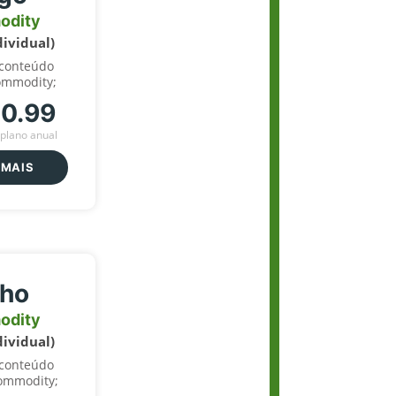
odity
dividual)
 conteúdo
ommodity;
70.99
plano anual
 MAIS
lho
odity
dividual)
 conteúdo
ommodity;