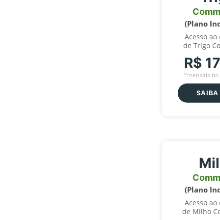
Comm
(Plano In
Acesso ao
de Trigo C
R$ 1
*mensais no 
SAIBA
Mi
Comm
(Plano In
Acesso ao
de Milho C