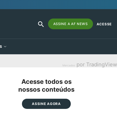
SEARCH
Search
ASSINE A AF NEWS
ACESSE
BUTTON
for:
S
por TradingView
Mercados
Acesse todos os
nossos conteúdos
ASSINE AGORA