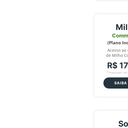
Mi
Comm
(Plano In
Acesso ao
de Milho C
R$ 1
*mensais no 
SAIBA
So