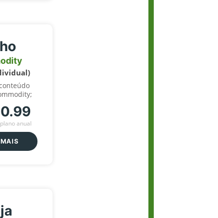
lho
odity
dividual)
 conteúdo
ommodity;
70.99
plano anual
 MAIS
ja