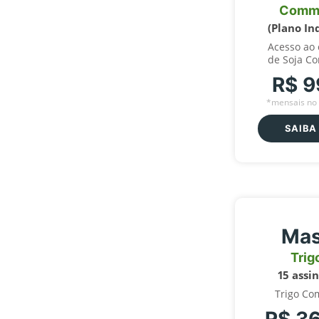
Comm
(Plano In
Acesso ao
de Soja C
R$ 9
*mensais no 
SAIBA
Mas
Trig
15 assi
Trigo Co