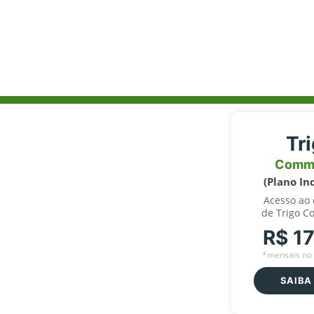
Tr
Comm
(Plano In
Acesso ao
de Trigo C
R$ 1
*mensais no 
SAIBA