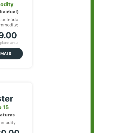
odity
dividual)
 conteúdo
ommodity;
9.00
plano anual
 MAIS
ter
o 15
naturas
mmodity