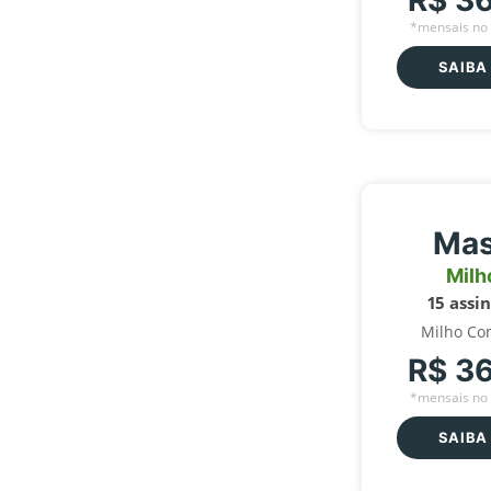
R$ 3
*mensais no 
SAIBA
Mas
Milh
15 assi
Milho Co
R$ 3
*mensais no 
SAIBA