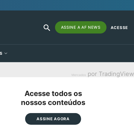
SEARCH
Search
ASSINE A AF NEWS
ACESSE
BUTTON
for:
S
por TradingView
Mercados
Acesse todos os
nossos conteúdos
ASSINE AGORA