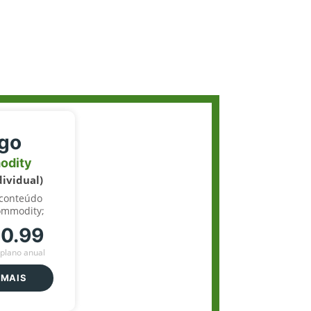
igo
odity
dividual)
 conteúdo
ommodity;
70.99
plano anual
 MAIS