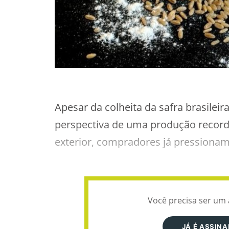
Apesar da colheita da safra brasilei
perspectiva de uma produção record
exterior, compradores já pressiona
Você precisa ser um 
JÁ É ASSIN