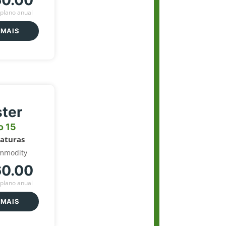
60.00
plano anual
 MAIS
ter
o 15
naturas
mmodity
60.00
plano anual
 MAIS