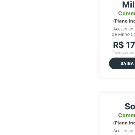
Mi
Comm
(Plano In
Acesso ao
de Milho C
R$ 1
*mensais no 
SAIBA
So
Comm
(Plano In
Acesso ao