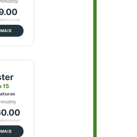
ommodity;
9.00
plano anual
 MAIS
ter
o 15
naturas
mmodity
60.00
plano anual
 MAIS