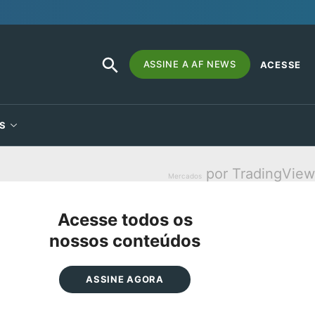
SEARCH
Search
ASSINE A AF NEWS
ACESSE
BUTTON
for:
S
por TradingView
Mercados
Acesse todos os
nossos conteúdos
ASSINE AGORA