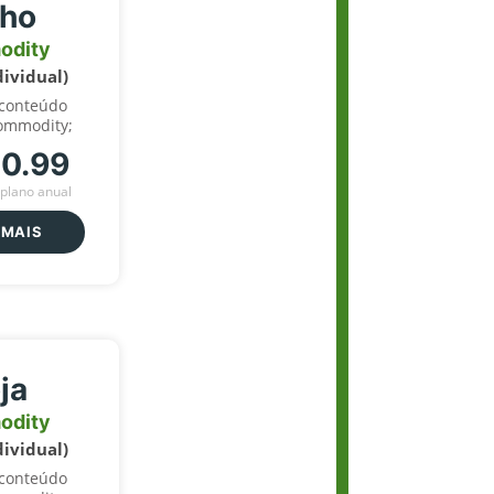
lho
odity
dividual)
 conteúdo
ommodity;
70.99
plano anual
 MAIS
ja
odity
dividual)
 conteúdo