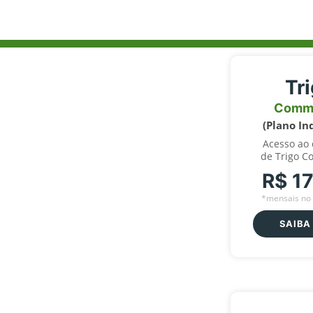
Tr
Comm
(Plano In
Acesso ao
de Trigo C
R$ 1
*mensais no 
SAIBA