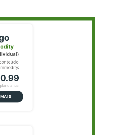
igo
odity
dividual)
 conteúdo
ommodity;
70.99
plano anual
 MAIS