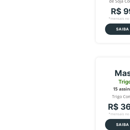
de Soja C
R$ 9
*mensais no 
SAIBA
Mas
Trig
15 assi
Trigo Co
R$ 3
*mensais no 
SAIBA