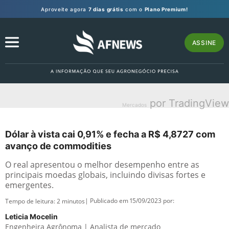
Aproveite agora
7 dias grátis
com o
Plano Premium!
ASSINE
por TradingView
Mercados
Dólar à vista cai 0,91% e fecha a R$ 4,8727 com
avanço de commodities
O real apresentou o melhor desempenho entre as
principais moedas globais, incluindo divisas fortes e
emergentes.
| Publicado em 15/09/2023 por:
Tempo de leitura:
2
minutos
Leticia Mocelin
Engenheira Agrônoma | Analista de mercado