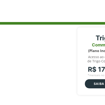
Tr
Comm
(Plano In
Acesso ao
de Trigo C
R$ 1
*mensais no 
SAIBA