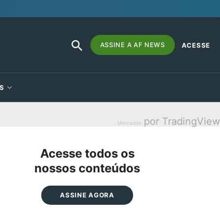
SEARCH
Search
ASSINE A AF NEWS
ACESSE
BUTTON
for:
S
por TradingView
Mercados
Acesse todos os
nossos conteúdos
ASSINE AGORA