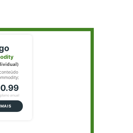
igo
odity
dividual)
 conteúdo
ommodity;
70.99
plano anual
 MAIS