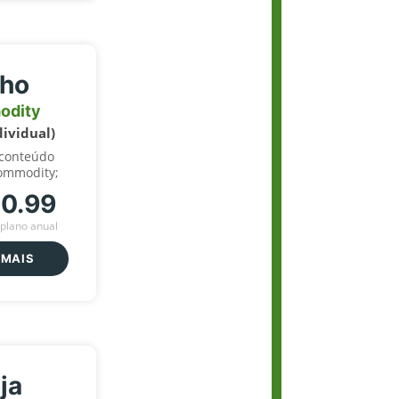
lho
odity
dividual)
 conteúdo
ommodity;
70.99
plano anual
 MAIS
ja