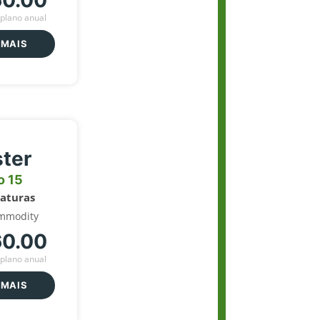
60.00
plano anual
 MAIS
ter
o 15
naturas
mmodity
60.00
plano anual
 MAIS