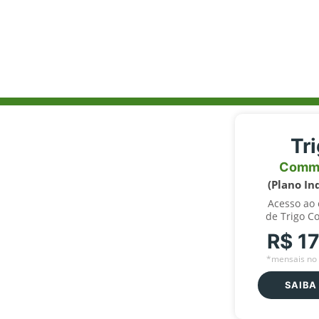
Tr
Comm
(Plano In
Acesso ao
de Trigo C
R$ 1
*mensais no 
SAIBA