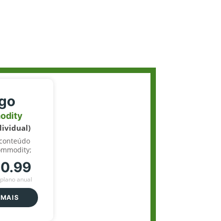
igo
odity
dividual)
 conteúdo
ommodity;
70.99
plano anual
 MAIS