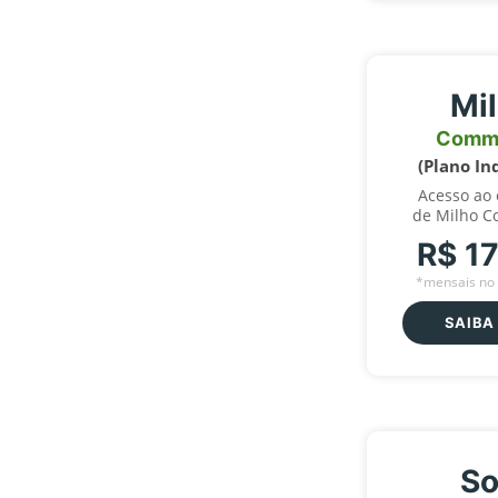
Mi
Comm
(Plano In
Acesso ao
de Milho C
R$ 1
*mensais no 
SAIBA
So