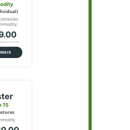
odity
dividual)
 conteúdo
ommodity;
9.00
plano anual
 MAIS
ter
o 15
naturas
mmodity