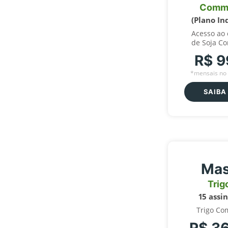
Comm
(Plano In
Acesso ao
de Soja C
R$ 9
*mensais no 
SAIBA
Mas
Trig
15 assi
Trigo Co