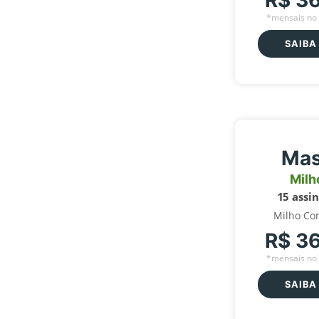
R$ 3
*mensais no 
SAIBA
Mas
Milh
15 assi
Milho Co
R$ 3
*mensais no 
SAIBA