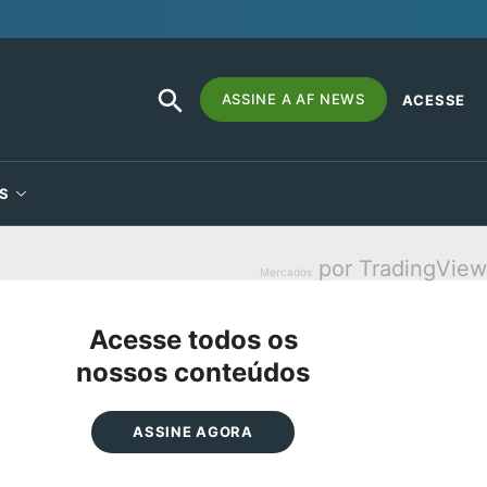
SEARCH
Search
ASSINE A AF NEWS
ACESSE
BUTTON
for:
S
por TradingView
Mercados
Acesse todos os
nossos conteúdos
ASSINE AGORA