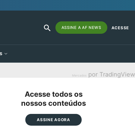
SEARCH
Search
ASSINE A AF NEWS
ACESSE
BUTTON
for:
S
por TradingView
Mercados
Acesse todos os
nossos conteúdos
ASSINE AGORA