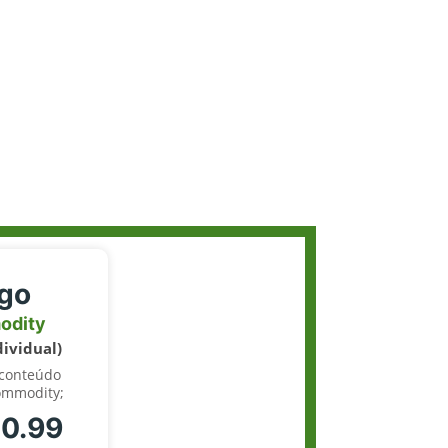
igo
odity
dividual)
 conteúdo
ommodity;
70.99