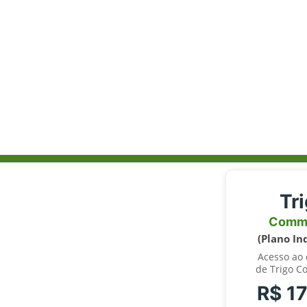
Tr
Comm
(Plano In
Acesso ao
de Trigo C
R$ 1