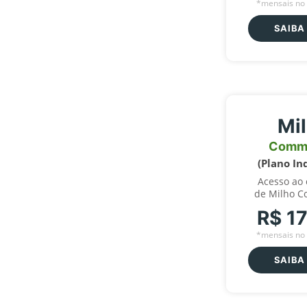
*mensais no 
SAIBA
Mi
Comm
(Plano In
Acesso ao
de Milho C
R$ 1
*mensais no 
SAIBA