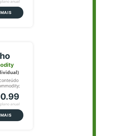
plano anual
 MAIS
lho
odity
dividual)
 conteúdo
ommodity;
70.99
plano anual
 MAIS