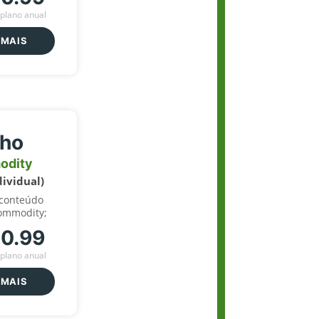
plano anual
 MAIS
lho
odity
dividual)
 conteúdo
ommodity;
70.99
plano anual
 MAIS