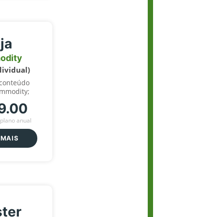
ja
odity
dividual)
 conteúdo
ommodity;
9.00
plano anual
 MAIS
ter