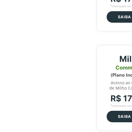
*mensais no 
SAIBA
Mi
Comm
(Plano In
Acesso ao
de Milho C
R$ 1
*mensais no 
SAIBA