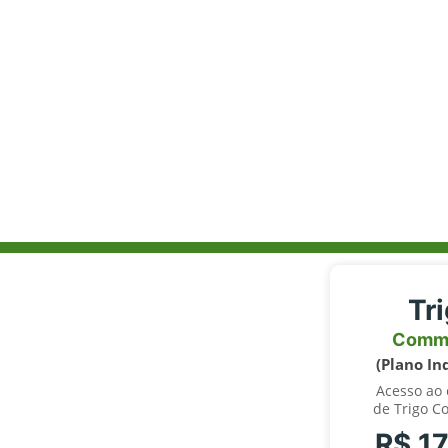
Tr
Comm
(Plano In
Acesso ao
de Trigo C
R$ 1