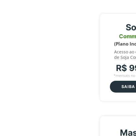
So
Comm
(Plano In
Acesso ao
de Soja C
R$ 9
*mensais no 
SAIBA
Mas