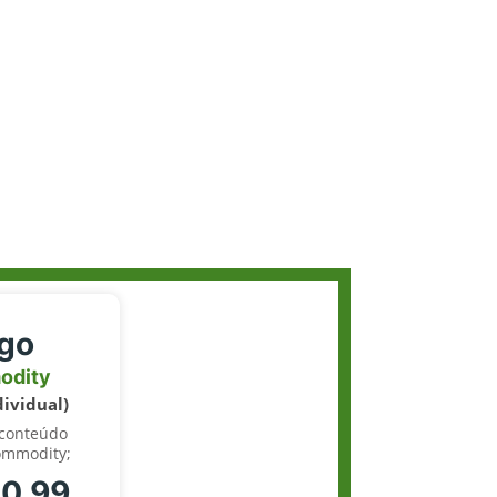
igo
odity
dividual)
 conteúdo
ommodity;
70.99