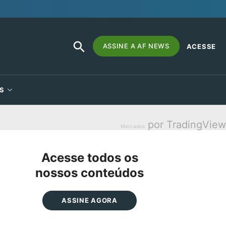
SEARCH
Search
ASSINE A AF NEWS
ACESSE
BUTTON
for:
S
por TradingView
Mercados
Acesse todos os
nossos conteúdos
ASSINE AGORA