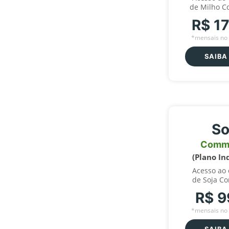
de Milho C
R$ 1
*mensais no 
SAIBA
So
Comm
(Plano In
Acesso ao
de Soja C
R$ 9
*mensais no 