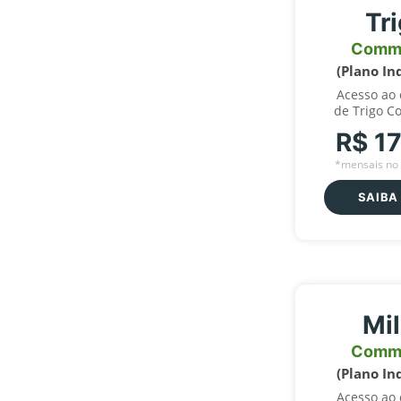
Tr
Comm
(Plano In
Acesso ao
de Trigo C
R$ 1
*mensais no 
SAIBA
Mi
Comm
(Plano In
Acesso ao