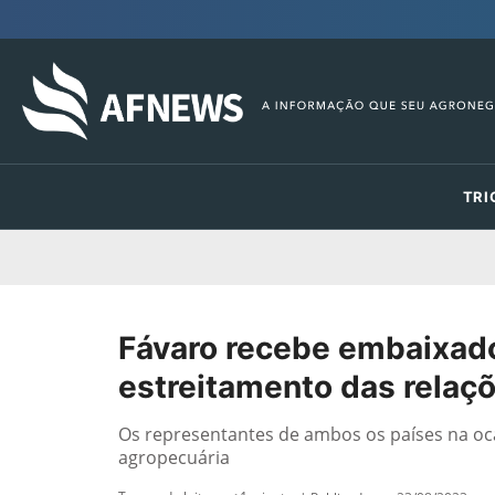
TRI
Fávaro recebe embaixador
estreitamento das relaçõ
Os representantes de ambos os países na oc
agropecuária