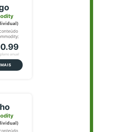
igo
odity
dividual)
 conteúdo
ommodity;
70.99
plano anual
 MAIS
lho
odity
dividual)
 conteúdo