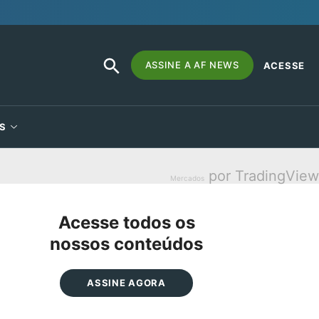
SEARCH
Search
ASSINE A AF NEWS
ACESSE
BUTTON
for:
S
por TradingView
Mercados
Acesse todos os
nossos conteúdos
ASSINE AGORA