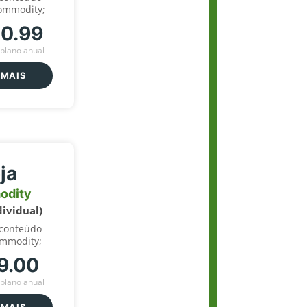
ommodity;
70.99
plano anual
 MAIS
ja
odity
dividual)
 conteúdo
ommodity;
9.00
plano anual