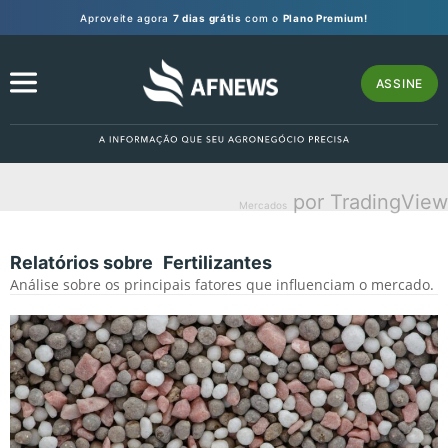
Aproveite agora
7 dias grátis
com o
Plano Premium!
ASSINE
por TradingView
Mercados
Relatórios sobre
Fertilizantes
Análise sobre os principais fatores que influenciam o mercado.