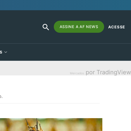
SEARCH
Search
ASSINE A AF NEWS
ACESSE
BUTTON
for:
S
por TradingView
Mercados
o.