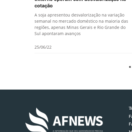
cotação
A soja apresentou desvalorização na variação
semanal no mercado doméstico na maioria das
regiões, apenas Minas Gerais e Rio Grande do
Sul apontaram avanços
25/06/22
«
T
F
F