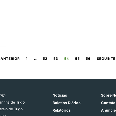
 ANTERIOR
1
…
52
53
54
55
56
SEGUINTE
Notícias
Sobre N
rigo
arinha de Trigo
Boletins Diários
Contato
arelo de Trigo
Relatórios
Anuncie