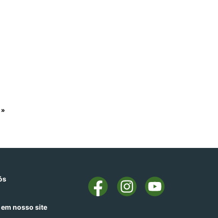
 »
ós
 em nosso site