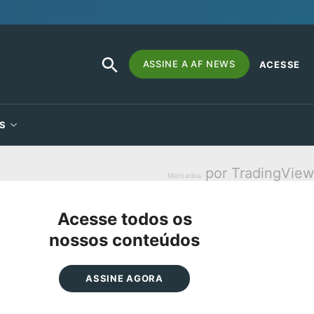
SEARCH
Search
ASSINE A AF NEWS
ACESSE
BUTTON
for:
S
por TradingView
Mercados
Acesse todos os
nossos conteúdos
ASSINE AGORA