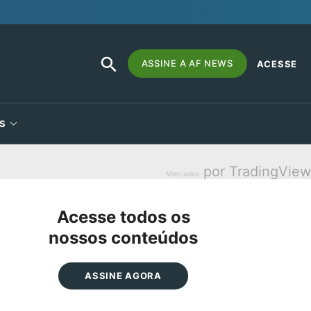
SEARCH
Search
ASSINE A AF NEWS
ACESSE
BUTTON
for:
S
por TradingView
Mercados
Acesse todos os
nossos conteúdos
ASSINE AGORA