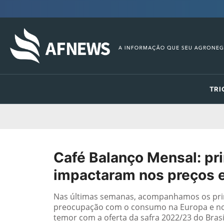
TRI
Café Balanço Mensal: pr
impactaram nos preços
Nas últimas semanas, acompanhamos os prin
preocupação com o consumo na Europa e nos
temor com a oferta da safra 2022/23 do Brasi