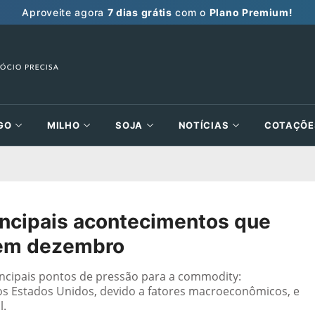
Aproveite agora
7 dias grátis
com o
Plano Premium!
GO
MILHO
SOJA
NOTÍCIAS
COTAÇÕE
incipais acontecimentos que
 em dezembro
cipais pontos de pressão para a commodity:
 Estados Unidos, devido a fatores macroeconômicos, e
l.