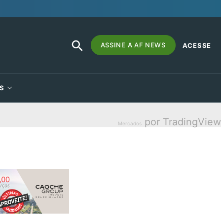
SEARCH
Search
ASSINE A AF NEWS
ACESSE
BUTTON
for:
S
por TradingView
Mercados