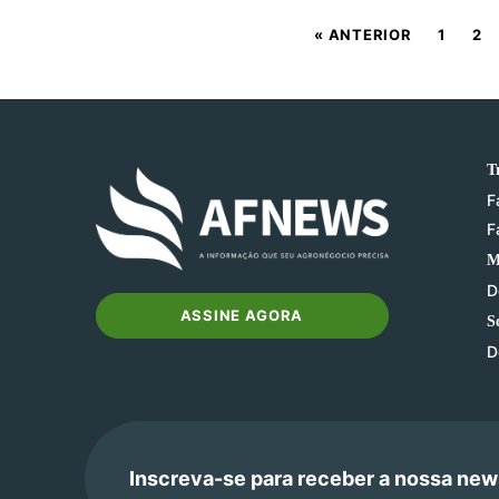
« ANTERIOR
1
2
T
F
F
M
D
ASSINE AGORA
S
D
Inscreva-se para receber a nossa new