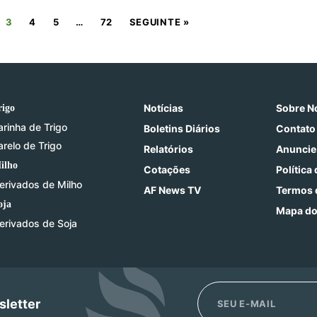
3
4
5
…
72
SEGUINTE »
Notícias
Sobre N
rigo
arinha de Trigo
Boletins Diários
Contato
arelo de Trigo
Relatórios
Anuncie
ilho
Cotações
Política
erivados de Milho
AF News TV
Termos 
oja
Mapa do
erivados de Soja
sletter