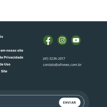
ós
 em nosso site
 de Privacidade
(41) 3236-2017
de Uso
contato@afnews.com.br
 Site
ENVIAR