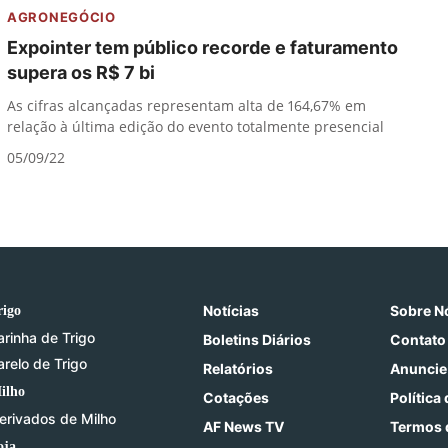
AGRONEGÓCIO
Expointer tem público recorde e faturamento
supera os R$ 7 bi
As cifras alcançadas representam alta de 164,67% em
relação à última edição do evento totalmente presencial
05/09/22
Notícias
Sobre N
rigo
arinha de Trigo
Boletins Diários
Contato
arelo de Trigo
Relatórios
Anuncie
ilho
Cotações
Política
erivados de Milho
AF News TV
Termos 
oja