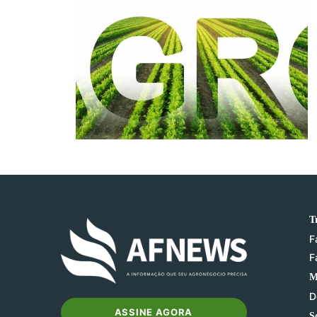
T
F
F
M
D
ASSINE AGORA
S