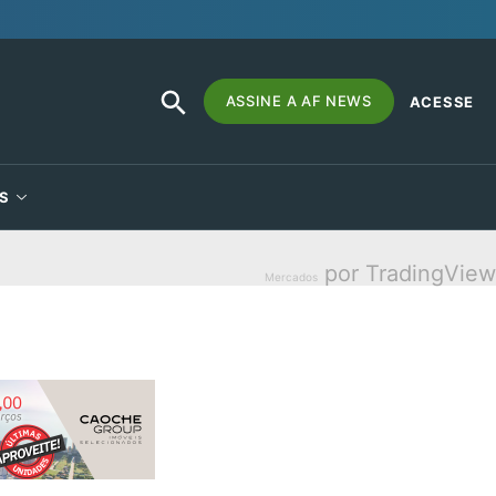
SEARCH
Search
ASSINE A AF NEWS
ACESSE
BUTTON
for:
S
por TradingView
Mercados