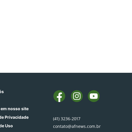
ós
 em nosso site
 de Privacidade
(41) 3236-2017
de Uso
contato@afnews.com.br