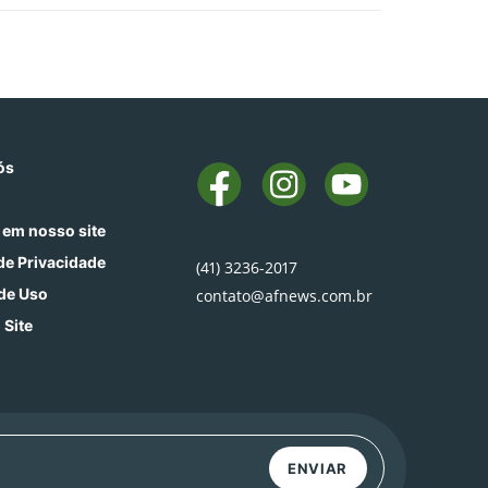
ós
 em nosso site
 de Privacidade
(41) 3236-2017
de Uso
contato@afnews.com.br
 Site
ENVIAR