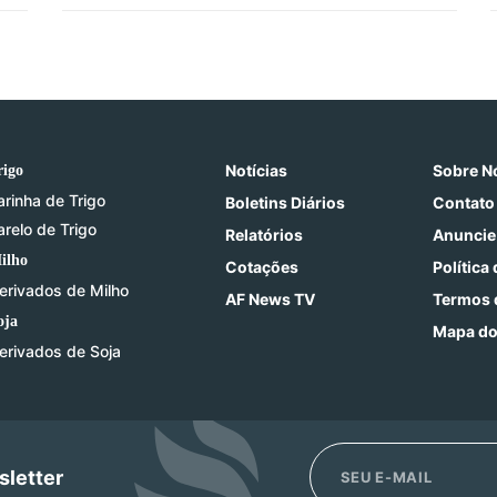
Notícias
Sobre N
rigo
arinha de Trigo
Boletins Diários
Contato
arelo de Trigo
Relatórios
Anuncie
ilho
Cotações
Política
erivados de Milho
AF News TV
Termos 
oja
Mapa do
erivados de Soja
sletter