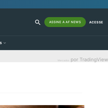
SEARCH
Search
ASSINE A AF NEWS
ACESSE
BUTTON
for:
S
por TradingView
Mercados