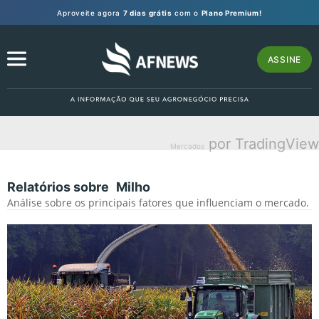
Aproveite agora
7 dias grátis
com o
Plano Premium!
ASSINE
por TradingView
Mercados
Relatórios sobre
Milho
Análise sobre os principais fatores que influenciam o mercado.