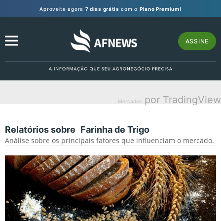
Aproveite agora
7 dias grátis
com o
Plano Premium!
ASSINE
por TradingView
Mercados
Relatórios sobre
Farinha de Trigo
Análise sobre os principais fatores que influenciam o mercado.