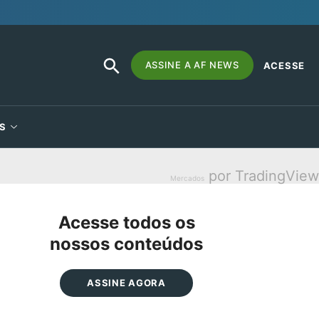
SEARCH
Search
ASSINE A AF NEWS
ACESSE
BUTTON
for:
S
por TradingView
Mercados
Acesse todos os
nossos conteúdos
ASSINE AGORA