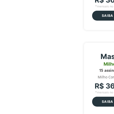
R$ 3
*mensais no 
SAIBA
Mas
Milh
15 assi
Milho Co
R$ 3
*mensais no 
SAIBA