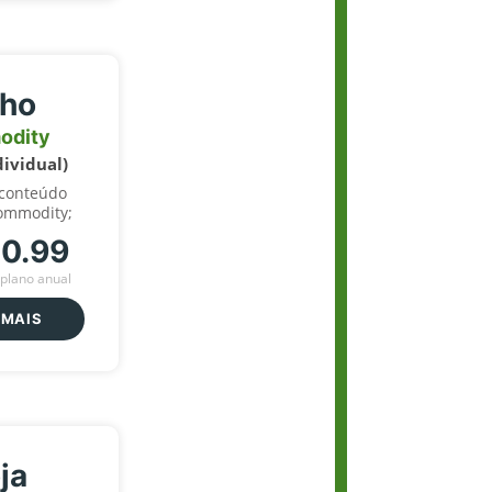
lho
odity
dividual)
 conteúdo
ommodity;
70.99
plano anual
 MAIS
ja