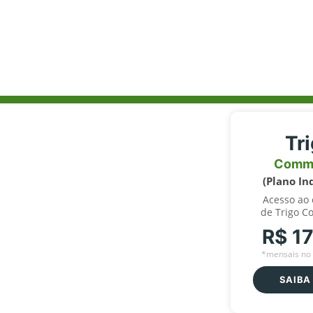
Tr
Comm
(Plano In
Acesso ao
de Trigo C
R$ 1
*mensais no 
SAIBA