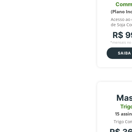
Comm
(Plano In
Acesso ao
de Soja C
R$ 9
*mensais no 
SAIBA
Mas
Trig
15 assi
Trigo Co