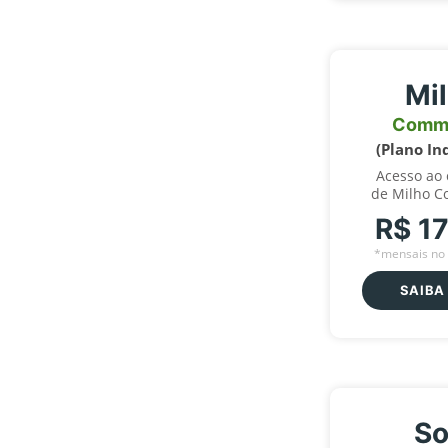
Mi
Comm
(Plano In
Acesso ao
de Milho C
R$ 1
*mensais no 
SAIBA
So