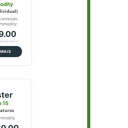
odity
dividual)
 conteúdo
ommodity;
9.00
plano anual
 MAIS
ter
o 15
naturas
mmodity