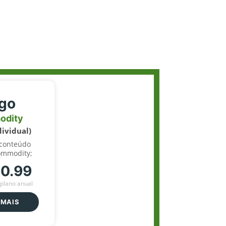
igo
odity
dividual)
 conteúdo
ommodity;
70.99
plano anual
 MAIS