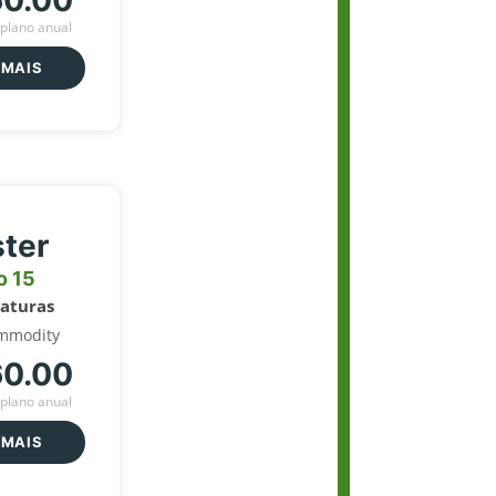
60.00
plano anual
 MAIS
ter
o 15
naturas
mmodity
60.00
plano anual
 MAIS