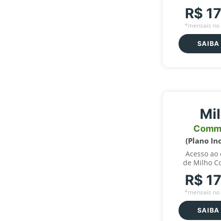
R$ 1
*mensais no 
SAIBA
Mi
Comm
(Plano In
Acesso ao
de Milho C
R$ 1
*mensais no 
SAIBA