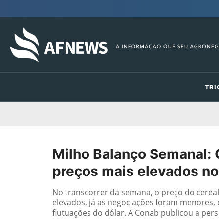
TRI
Milho Balanço Semanal: 
preços mais elevados no 
No transcorrer da semana, o preço do cereal
elevados, já as negociações foram menores,
flutuações do dólar. A Conab publicou a pers