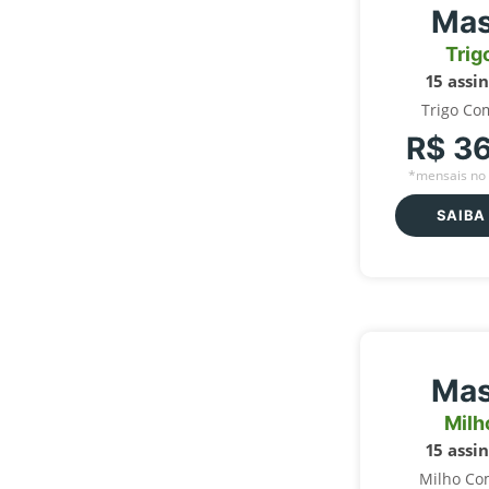
Mas
Trig
15 assi
Trigo Co
R$ 3
*mensais no 
SAIBA
Mas
Milh
15 assi
Milho Co