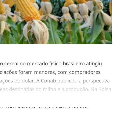
 cereal no mercado físico brasileiro atingiu
gociações foram menores, com compradores
ações do dólar. A Conab publicou a perspectiva
reas destinadas ao milho e a produção. Na Bolsa
s superiores a 4%, motivados por compras da
es das lavouras mais baixas. Confira: