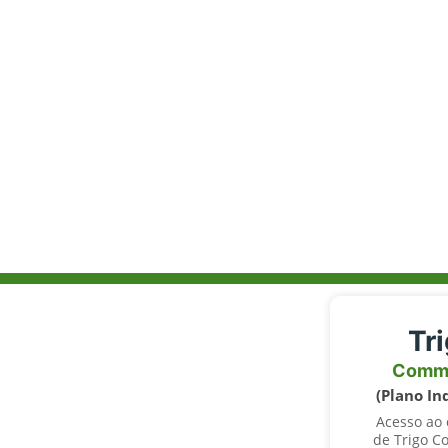
Tr
Comm
(Plano In
Acesso ao
de Trigo C