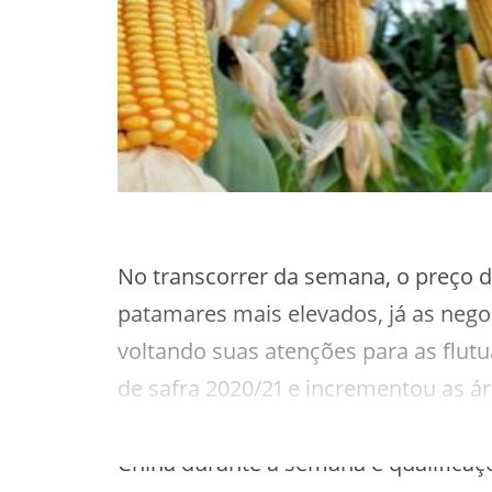
No transcorrer da semana, o preço do
patamares mais elevados, já as ne
voltando suas atenções para as flutu
de safra 2020/21 e incrementou as á
de Chicago, o milho registrou salto
China durante a semana e qualificaçõ