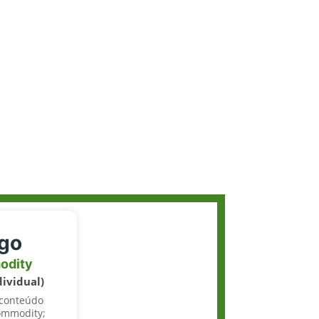
igo
odity
dividual)
 conteúdo
ommodity;