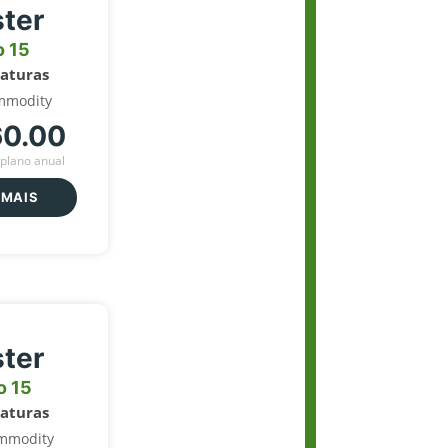
ter
o 15
naturas
mmodity
60.00
plano anual
 MAIS
ter
o 15
naturas
mmodity