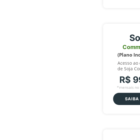
So
Comm
(Plano In
Acesso ao
de Soja C
R$ 9
*mensais no 
SAIBA