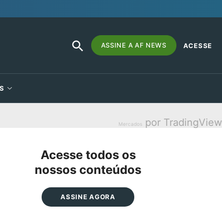
SEARCH
Search
ASSINE A AF NEWS
ACESSE
BUTTON
for:
S
por TradingView
Mercados
Acesse todos os
nossos conteúdos
ASSINE AGORA