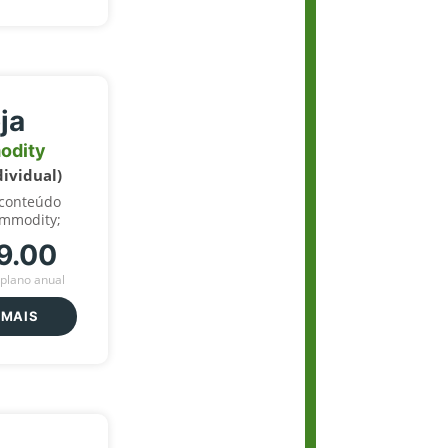
ja
odity
dividual)
 conteúdo
ommodity;
9.00
plano anual
 MAIS