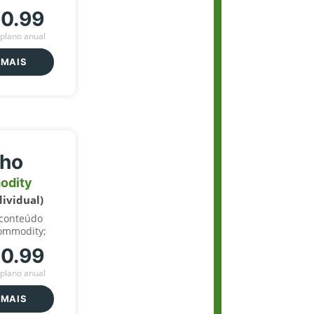
70.99
plano anual
 MAIS
lho
odity
dividual)
 conteúdo
ommodity;
70.99
plano anual
 MAIS