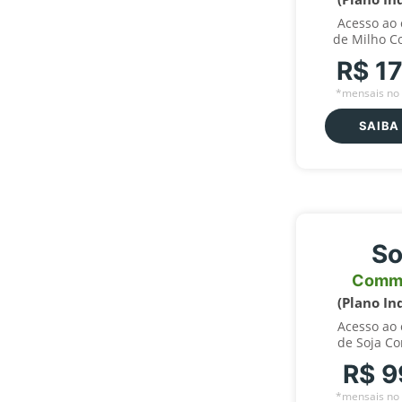
Acesso ao
de Milho C
R$ 1
*mensais no 
SAIBA
So
Comm
(Plano In
Acesso ao
de Soja C
R$ 9
*mensais no 