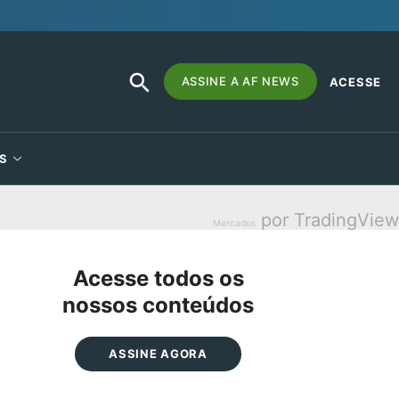
SEARCH
Search
ASSINE A AF NEWS
ACESSE
BUTTON
for:
S
por TradingView
Mercados
Acesse todos os
nossos conteúdos
ASSINE AGORA