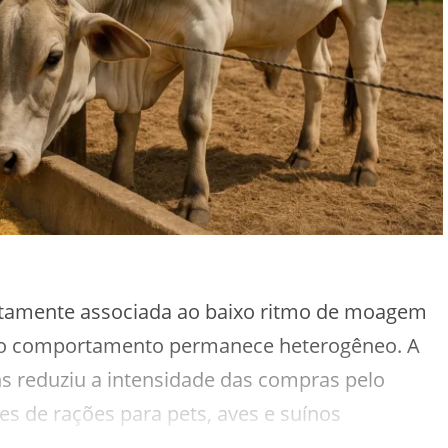
iretamente associada ao baixo ritmo de moagem
, o comportamento permanece heterogêneo. A
s reduziu a intensidade das compras pelo
s de rações para pets, aves e suínos
mais firme, garantindo bom fluxo de negócios.