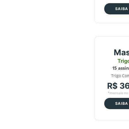
SAIBA
Mas
Trig
15 assi
Trigo Co
R$ 3
*mensais no 
SAIBA