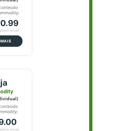
 conteúdo
ommodity;
70.99
plano anual
 MAIS
ja
odity
dividual)
 conteúdo
ommodity;
9.00
plano anual