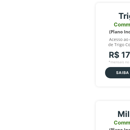
Tr
Comm
(Plano In
Acesso ao
de Trigo C
R$ 1
*mensais no 
SAIBA
Mi
Comm
(Plano In