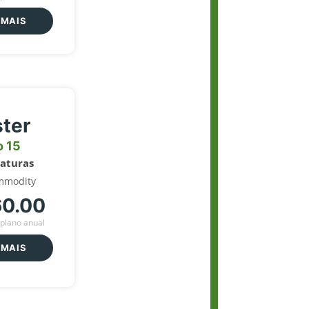
 MAIS
ter
o 15
naturas
mmodity
60.00
plano anual
 MAIS