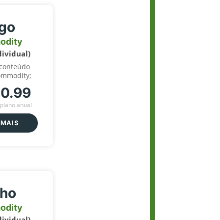
igo
odity
dividual)
 conteúdo
ommodity;
70.99
plano anual
 MAIS
lho
odity
dividual)