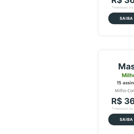
R$ 3
*mensais no 
SAIBA
Mas
Milh
15 assi
Milho Co
R$ 3
*mensais no 
SAIBA