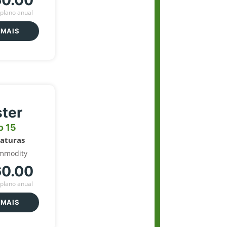
60.00
plano anual
 MAIS
ter
o 15
naturas
mmodity
60.00
plano anual
 MAIS