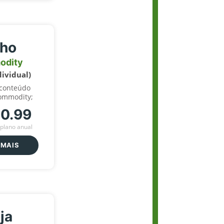
lho
odity
dividual)
 conteúdo
ommodity;
70.99
plano anual
 MAIS
ja