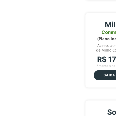
Mi
Comm
(Plano In
Acesso ao
de Milho C
R$ 1
*mensais no 
SAIBA
So