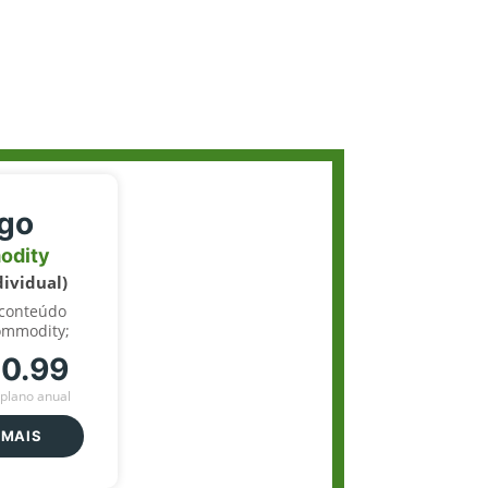
igo
odity
dividual)
 conteúdo
ommodity;
70.99
plano anual
 MAIS