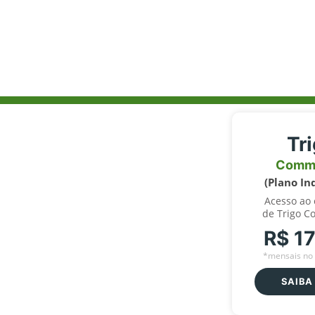
Tr
Comm
(Plano In
Acesso ao
de Trigo C
R$ 1
*mensais no 
SAIBA