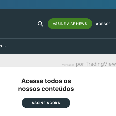
SEARCH
Search
ASSINE A AF NEWS
ACESSE
BUTTON
for:
S
por TradingView
Mercados
Acesse todos os
nossos conteúdos
ASSINE AGORA