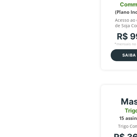
Comm
(Plano In
Acesso ao
de Soja C
R$ 9
*mensais no 
SAIBA
Mas
Trig
15 assi
Trigo Co