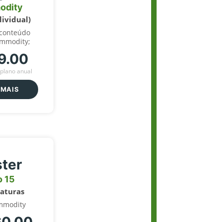
odity
dividual)
 conteúdo
ommodity;
9.00
plano anual
 MAIS
ter
o 15
naturas
mmodity