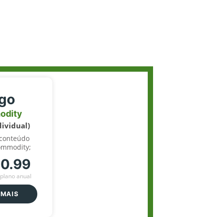
igo
odity
dividual)
 conteúdo
ommodity;
70.99
plano anual
 MAIS