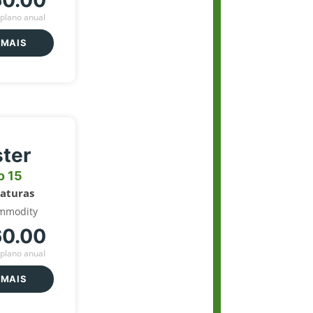
60.00
plano anual
 MAIS
ter
o 15
naturas
mmodity
60.00
plano anual
 MAIS