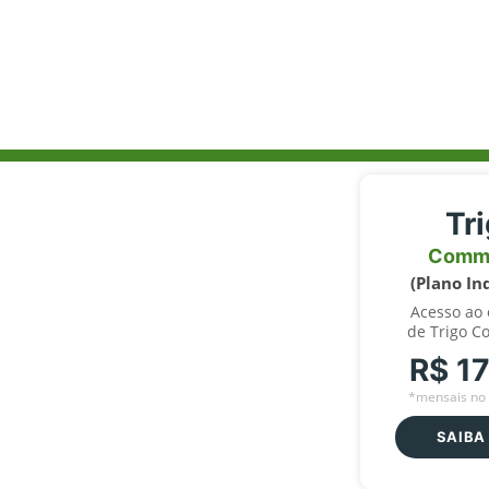
Tr
Comm
(Plano In
Acesso ao
de Trigo C
R$ 1
*mensais no 
SAIBA