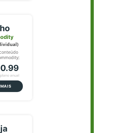
lho
odity
dividual)
 conteúdo
ommodity;
70.99
plano anual
 MAIS
ja