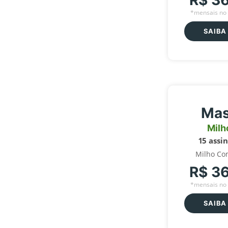
R$ 3
*mensais no 
SAIBA
Mas
Milh
15 assi
Milho Co
R$ 3
*mensais no 
SAIBA