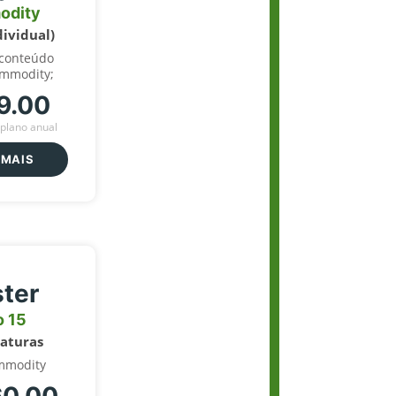
odity
dividual)
 conteúdo
ommodity;
9.00
plano anual
 MAIS
ter
o 15
naturas
mmodity