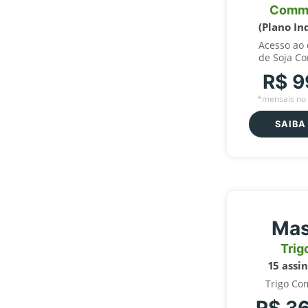
Comm
(Plano In
Acesso ao
de Soja C
R$ 9
*mensais no 
SAIBA
Mas
Trig
15 assi
Trigo Co