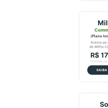
Mi
Comm
(Plano In
Acesso ao
de Milho C
R$ 1
*mensais no 
SAIBA
So