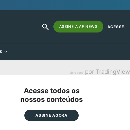
SEARCH
Search
ASSINE A AF NEWS
ACESSE
BUTTON
for:
S
por TradingView
Mercados
Acesse todos os
nossos conteúdos
ASSINE AGORA