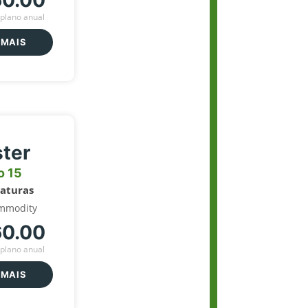
60.00
plano anual
 MAIS
ter
o 15
naturas
mmodity
60.00
plano anual
 MAIS