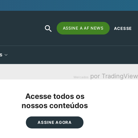
SEARCH
Search
ASSINE A AF NEWS
ACESSE
BUTTON
for:
S
por TradingView
Mercados
Acesse todos os
nossos conteúdos
ASSINE AGORA