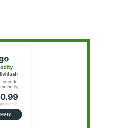
igo
odity
dividual)
 conteúdo
ommodity;
70.99
plano anual
 MAIS