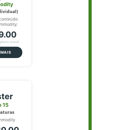
odity
dividual)
 conteúdo
ommodity;
9.00
plano anual
 MAIS
ter
o 15
naturas
mmodity