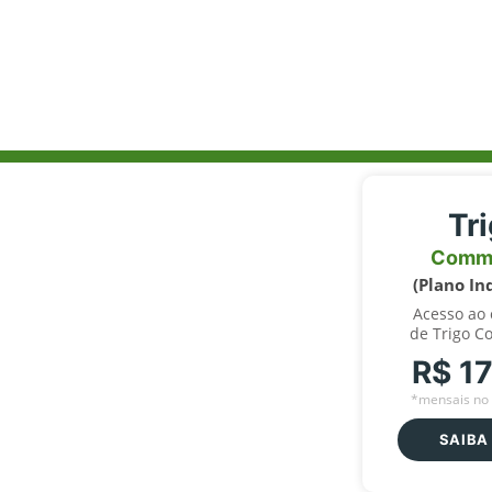
Tr
Comm
(Plano In
Acesso ao
de Trigo C
R$ 1
*mensais no 
SAIBA