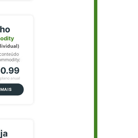
lho
odity
dividual)
 conteúdo
ommodity;
70.99
plano anual
 MAIS
ja