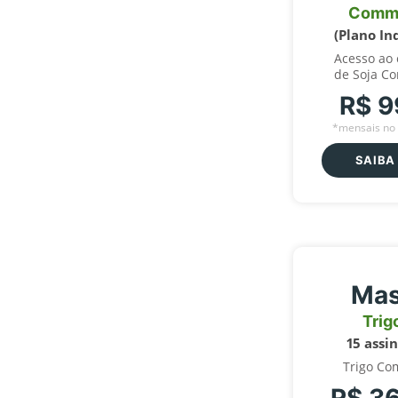
Comm
(Plano In
Acesso ao
de Soja C
R$ 9
*mensais no 
SAIBA
Mas
Trig
15 assi
Trigo Co