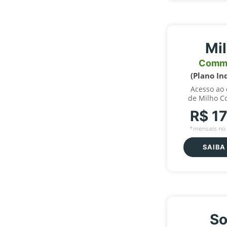
Mi
Comm
(Plano In
Acesso ao
de Milho C
R$ 1
*mensais no 
SAIBA
So