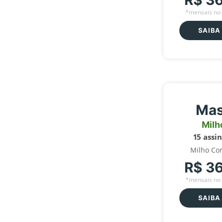
R$ 3
*mensais no 
SAIBA
Mas
Milh
15 assi
Milho Co
R$ 3
*mensais no 
SAIBA