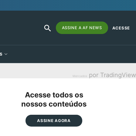
SEARCH
Search
ASSINE A AF NEWS
ACESSE
BUTTON
for:
S
por TradingView
Mercados
Acesse todos os
nossos conteúdos
ASSINE AGORA