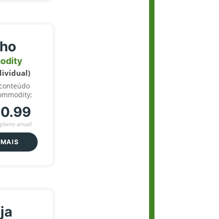
lho
odity
dividual)
 conteúdo
ommodity;
70.99
plano anual
 MAIS
ja