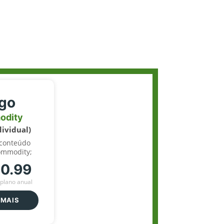
igo
odity
dividual)
 conteúdo
ommodity;
70.99
plano anual
 MAIS