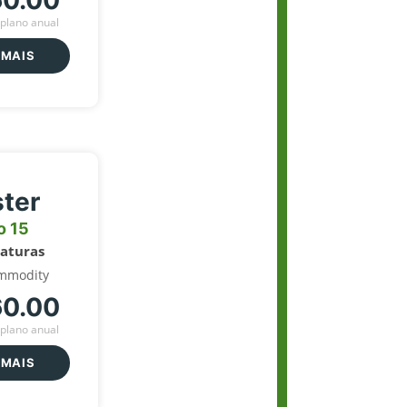
60.00
plano anual
 MAIS
ter
o 15
naturas
mmodity
60.00
plano anual
 MAIS