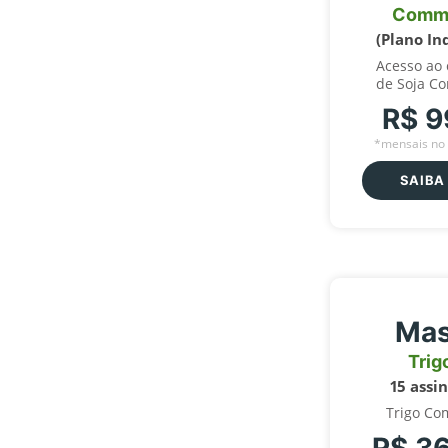
Comm
(Plano In
Acesso ao
de Soja C
R$ 9
*mensais no 
SAIBA
Mas
Trig
15 assi
Trigo Co