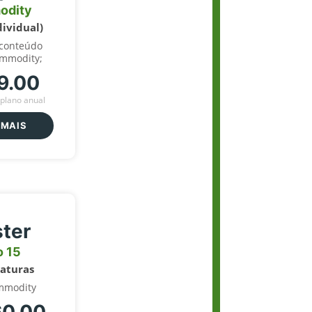
odity
dividual)
 conteúdo
ommodity;
9.00
plano anual
 MAIS
ter
o 15
naturas
mmodity