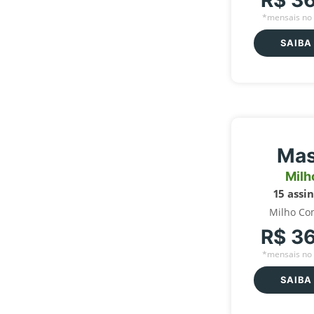
R$ 3
*mensais no 
SAIBA
Mas
Milh
15 assi
Milho Co
R$ 3
*mensais no 
SAIBA