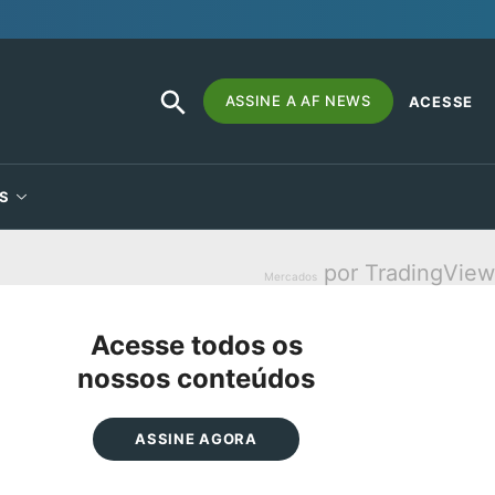
SEARCH
Search
ASSINE A AF NEWS
ACESSE
BUTTON
for:
S
por TradingView
Mercados
Acesse todos os
nossos conteúdos
ASSINE AGORA