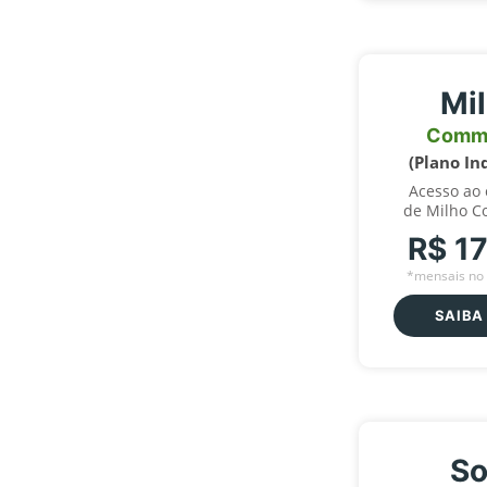
Mi
Comm
(Plano In
Acesso ao
de Milho C
R$ 1
*mensais no 
SAIBA
So