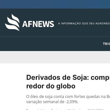
TRI
Derivados de Soja: comp
redor do globo
O óleo de soja conta com fortes quedas na 
variação semanal de -2,09%.