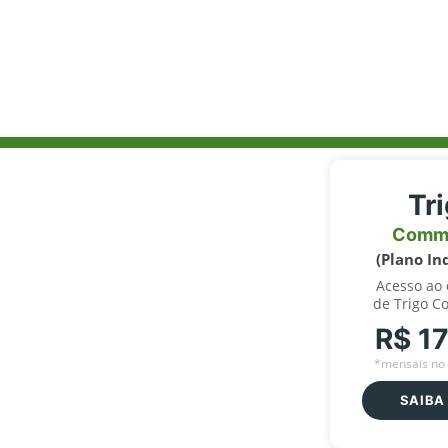
Tr
Comm
(Plano In
Acesso ao
de Trigo C
R$ 1
*mensais no 
SAIBA