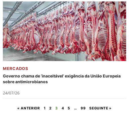
MERCADOS
Governo chama de ‘inaceitável’ exigência da União Europeia
sobre antimicrobianos
24/07/26
« ANTERIOR
1
2
3
4
5
…
99
SEGUINTE »