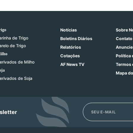
Notícias
Sobre N
rigo
arinha de Trigo
Boletins Diários
Contato
arelo de Trigo
Relatórios
Anuncie
ilho
Cotações
Política
erivados de Milho
AF News TV
Termos 
oja
Mapa do
erivados de Soja
sletter