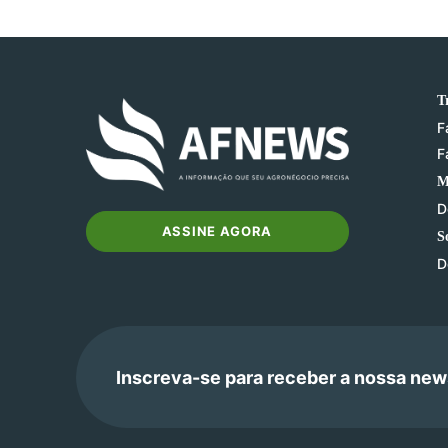
T
F
F
M
D
ASSINE AGORA
S
D
Inscreva-se para receber a nossa new