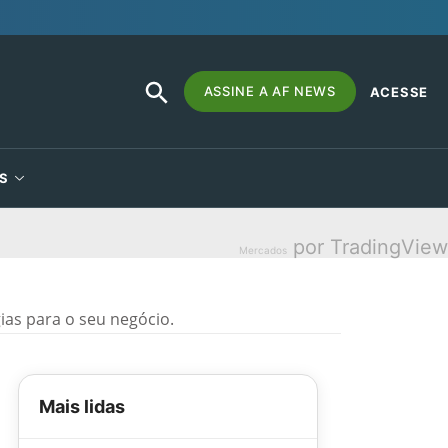
SEARCH
Search
ASSINE A AF NEWS
ACESSE
BUTTON
for:
S
por TradingView
Mercados
as para o seu negócio.
Mais lidas