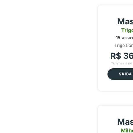
Mas
Trig
15 assi
Trigo Co
R$ 3
*mensais no 
SAIBA
Mas
Milh