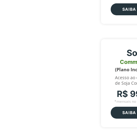
SAIBA
So
Comm
(Plano In
Acesso ao
de Soja C
R$ 9
*mensais no 
SAIBA