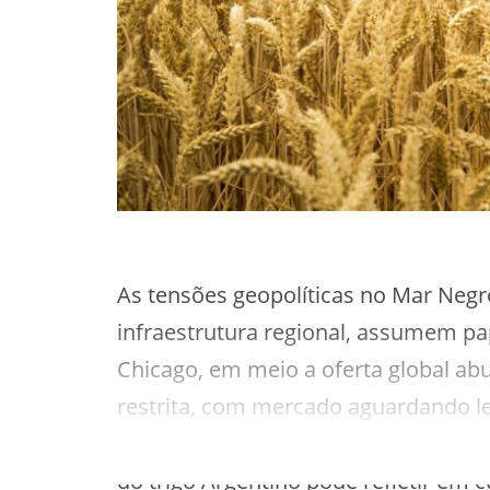
As tensões geopolíticas no Mar Negr
infraestrutura regional, assumem p
Chicago, em meio a oferta global ab
restrita, com mercado aguardando le
competitividade do trigo nacional fr
do trigo Argentino pode refletir em