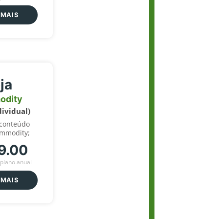
 MAIS
ja
odity
dividual)
 conteúdo
ommodity;
9.00
plano anual
 MAIS