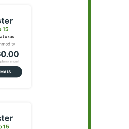
ter
o 15
naturas
mmodity
60.00
plano anual
 MAIS
ter
o 15