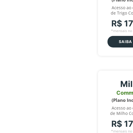
Acesso ao
de Trigo C
R$ 1
*mensais no 
SAIBA
Mi
Comm
(Plano In
Acesso ao
de Milho C
R$ 1
*mensais no 