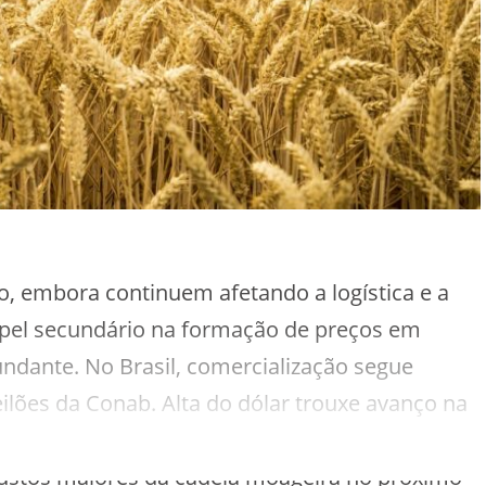
o, embora continuem afetando a logística e a
apel secundário na formação de preços em
undante. No Brasil, comercialização segue
ilões da Conab. Alta do dólar trouxe avanço na
ente ao produto importado. Qualidade inferior
 custos maiores da cadeia moageira no próximo