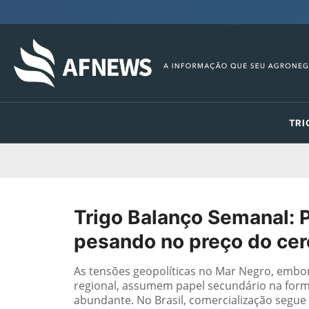
TRI
Trigo Balanço Semanal: 
pesando no preço do cer
As tensões geopolíticas no Mar Negro, embora
regional, assumem papel secundário na form
abundante. No Brasil, comercialização segue