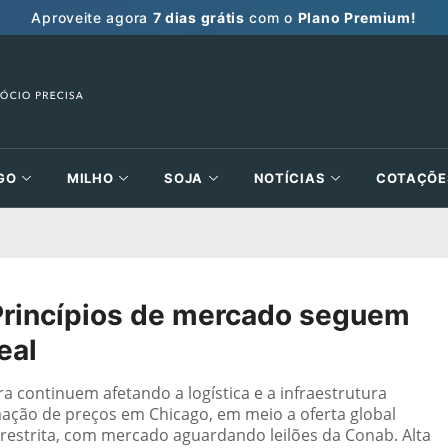
Aproveite agora
7 dias grátis
com o
Plano Premium!
GO
MILHO
SOJA
NOTÍCIAS
COTAÇÕE
Princípios de mercado seguem
eal
 continuem afetando a logística e a infraestrutura
ação de preços em Chicago, em meio a oferta global
 restrita, com mercado aguardando leilões da Conab. Alta