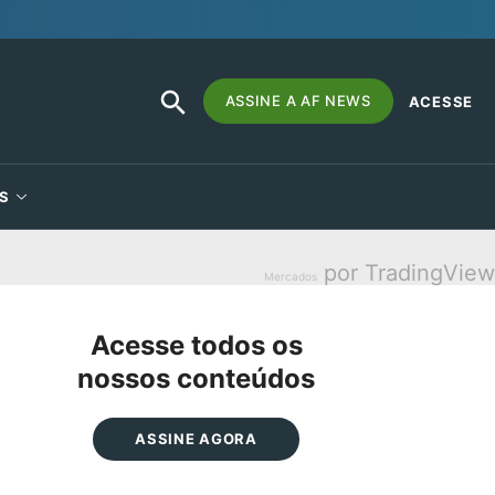
SEARCH
Search
ASSINE A AF NEWS
ACESSE
BUTTON
for:
S
por TradingView
Mercados
Acesse todos os
nossos conteúdos
ASSINE AGORA