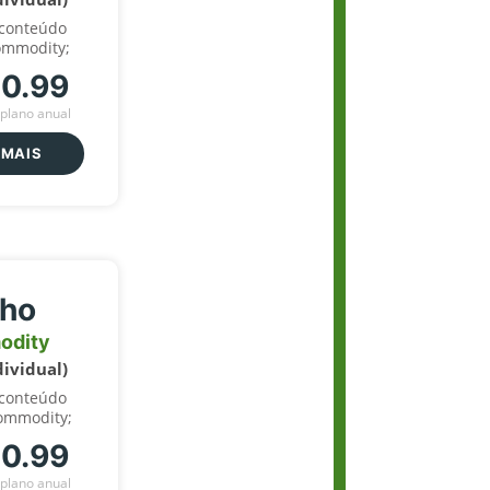
 conteúdo
ommodity;
70.99
plano anual
 MAIS
lho
odity
dividual)
 conteúdo
ommodity;
70.99
plano anual