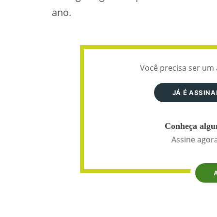
ano.
Você precisa ser um 
JÁ É ASSIN
Conheça algun
Assine agora