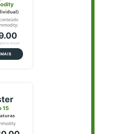
odity
dividual)
 conteúdo
ommodity;
9.00
plano anual
 MAIS
ter
o 15
naturas
mmodity