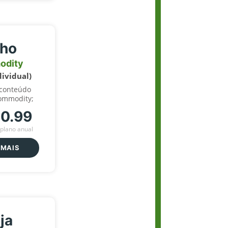
lho
odity
dividual)
 conteúdo
ommodity;
70.99
plano anual
 MAIS
ja