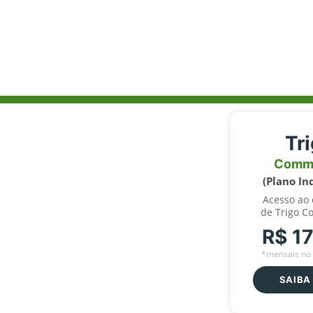
Tr
Comm
(Plano In
Acesso ao
de Trigo C
R$ 1
*mensais no 
SAIBA