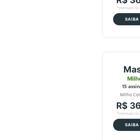
R$ 3
*mensais no 
SAIBA
Mas
Milh
15 assi
Milho Co
R$ 3
*mensais no 
SAIBA