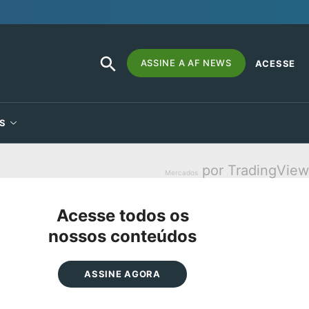
SEARCH
Search
ASSINE A AF NEWS
ACESSE
BUTTON
for:
S
por TradingView
Mercados
Acesse todos os
nossos conteúdos
ASSINE AGORA