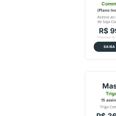
Comm
(Plano In
Acesso ao
de Soja C
R$ 9
*mensais no 
SAIBA
Mas
Trig
15 assi
Trigo Co