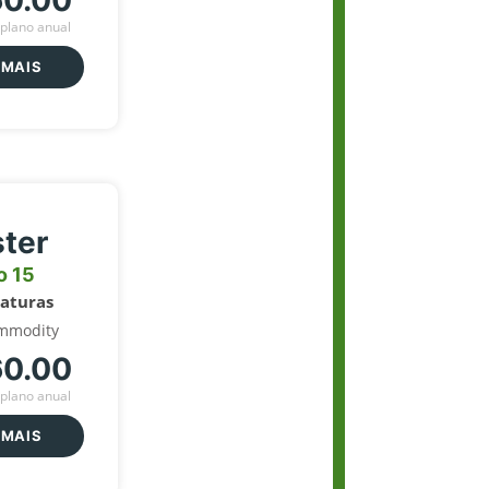
60.00
plano anual
 MAIS
ter
o 15
naturas
mmodity
60.00
plano anual
 MAIS