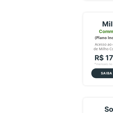
Mi
Comm
(Plano In
Acesso ao
de Milho C
R$ 1
*mensais no 
SAIBA
So