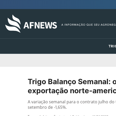
TRI
Trigo Balanço Semanal: 
exportação norte-ameri
A variação semanal para o contrato julho do t
setembro de -1,65%.